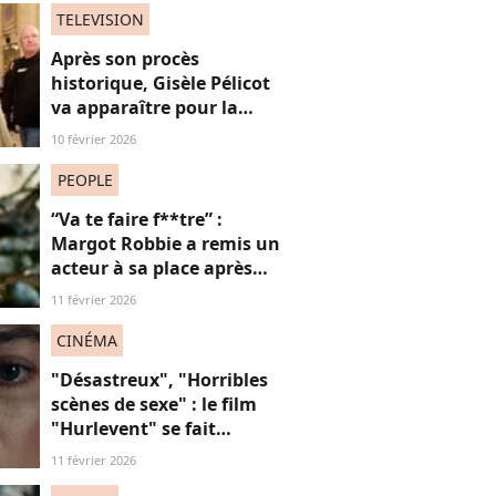
TELEVISION
Après son procès
historique, Gisèle Pélicot
va apparaître pour la
première fois à la
10 février 2026
télévision
PEOPLE
“Va te faire f**tre” :
Margot Robbie a remis un
acteur à sa place après
qu’il lui a conseillé de
11 février 2026
perdre du poids
CINÉMA
"Désastreux", "Horribles
scènes de sexe" : le film
"Hurlevent" se fait
détruire par la presse, et si
11 février 2026
ces critiques étaient