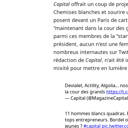
Capital
offrait un coup de proje
Chemises blanches et sourire u
posent devant un Paris de cart
"maintenant dans la cour des gr
parmi ces membres de la "start
président, aucun n'est une fe
nombreux internautes sur Twit
rédaction de
Capital
, n'ait été
mixité pour mettre en lumière l
Devialet, Actility, Algolia... 
la cour des grands
https://
— Capital (@MagazineCapita
11 hommes blancs quadras. P
tops entrepreneurs. Bordel ou
jeunes ?
#capital
pic.twitter