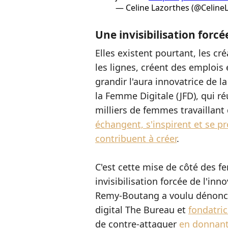
— Celine Lazorthes (@Celine
Une invisibilisation forcé
Elles existent pourtant, les cr
les lignes, créent des emplois 
grandir l'aura innovatrice de l
la Femme Digitale (JFD), qui 
milliers de femmes travaillant
échangent, s'inspirent et se p
contribuent à créer
.
C'est cette mise de côté des 
invisibilisation forcée de l'in
Remy-Boutang a voulu dénoncer
digital The Bureau et
fondatric
de contre-attaquer
en donnant 