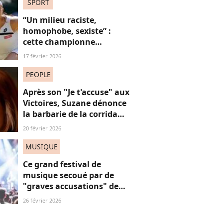
sexistes ?
SPORT
“Un milieu raciste,
homophobe, sexiste” :
cette championne
dézingue le monde du
17 février 2026
tennis
PEOPLE
Après son "Je t'accuse" aux
Victoires, Suzane dénonce
la barbarie de la corrida
avec cette reprise iconique
20 février 2026
MUSIQUE
Ce grand festival de
musique secoué par de
"graves accusations" de
violences sexistes et
26 février 2026
sexuelles