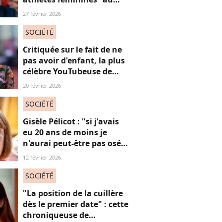
risque d'être destitué"
27 février 2026
SOCIÉTÉ
Critiquée sur le fait de ne
pas avoir d'enfant, la plus
célèbre YouTubeuse de
France répond aux
20 février 2026
"mascus" à la "virilité
fragile"
SOCIÉTÉ
Gisèle Pélicot : "si j'avais
eu 20 ans de moins je
n'aurai peut-être pas osé
refuser le huis-clos"
12 février 2026
SOCIÉTÉ
"La position de la cuillère
dès le premier date" : cette
chroniqueuse de