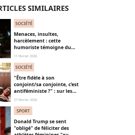
RTICLES SIMILAIRES
SOCIÉTÉ
Menaces, insultes,
harcèlement : cette
humoriste témoigne du
sort des femmes sur les
11 février 2026
réseaux sociaux
SOCIÉTÉ
"Être fidèle à son
conjoint/sa conjointe, c’est
antiféministe ?" : sur les
réseaux sociaux, cette
27 février 2026
question fait débat
SPORT
Donald Trump se sent
"obligé" de féliciter des
athlètes féminines "au