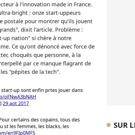
cteur à l'innovation made in France.
ltra-bright : onze start-uppeurs
e postale pour montrer qu'ils jouent
ands", dixit l'article. Problème :
-up nation" si chère à notre
mme. Ce qu'ont dénoncé avec force de
ter, choqués que personne, à la
 interpellé par ce manque flagrant de
es "pépites de la tech".
nos start-up sont enfin prtes jouer dans
t.co/oFNwA3bNAH
l)
29 aot 2017
our certains des copains, tous des
SUR 
 st les femmes, les blacks, les
.com/en9FIp0MF5