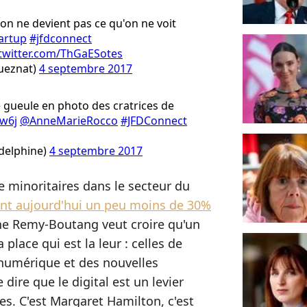
'on ne devient pas ce qu'on ne voit
artup
#jfdconnect
.twitter.com/ThGaESotes
ueznat)
4 septembre 2017
 gueule en photo des cratrices de
Rw6j
@AnneMarieRocco
#JFDConnect
delphine)
4 septembre 2017
 minoritaires dans le secteur du
nt aujourd'hui un peu moins de 30%
ine Remy-Boutang veut croire qu'un
place qui est la leur : celles de
 numérique et des nouvelles
 dire que le digital est un levier
s. C'est Margaret Hamilton, c'est