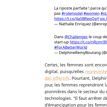
La riposte parfaite ! parce qu
pas
#rolemodel
#women
#st
https://t.co/4a5BReqQpY
pic
— Nathalie Enriquez (@enriq
Dans
@Challenges
le coup de
start-up
https://t.co/nRzmrI
#ForABetterWorld
— DelphineRemyBoutang (@
Certes, les femmes sont encore
digital, puisqu'elles
représente
des effectifs
. Pourtant, Delph
jour, les femmes reprendront la 
pionnières dans le secteur du
technologies. "Il faut arrêter de
d'émancipation pour les femme