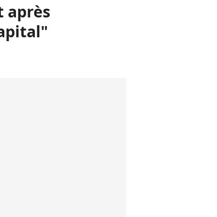
t après
pital"