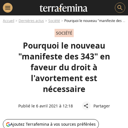
menu
search
Accueil
Dernières actus
Société
Pourquoi le nouveau "manifeste des 343" en faveur du droit à l'avortement est nécessaire
SOCIÉTÉ
Pourquoi le nouveau
"manifeste des 343" en
faveur du droit à
l'avortement est
nécessaire
Publié le 6 avril 2021 à 12:18
Partager
share
Ajoutez Terrafemina à vos sources préférées