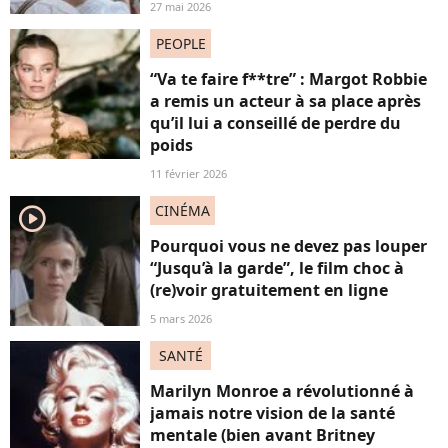
27 mai 2026
PEOPLE
“Va te faire f**tre” : Margot Robbie
a remis un acteur à sa place après
qu’il lui a conseillé de perdre du
poids
11 février 2026
CINÉMA
player2
Pourquoi vous ne devez pas louper
“Jusqu’à la garde”, le film choc à
(re)voir gratuitement en ligne
5 mars 2026
SANTÉ
Marilyn Monroe a révolutionné à
jamais notre vision de la santé
mentale (bien avant Britney