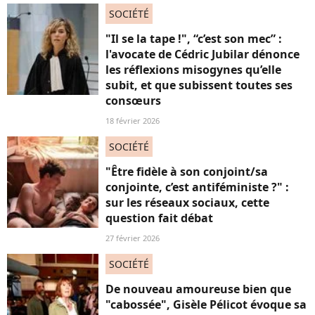
SOCIÉTÉ
"Il se la tape !", “c’est son mec” :
l'avocate de Cédric Jubilar dénonce
les réflexions misogynes qu’elle
subit, et que subissent toutes ses
consœurs
18 février 2026
SOCIÉTÉ
"Être fidèle à son conjoint/sa
conjointe, c’est antiféministe ?" :
sur les réseaux sociaux, cette
question fait débat
27 février 2026
SOCIÉTÉ
De nouveau amoureuse bien que
"cabossée", Gisèle Pélicot évoque sa