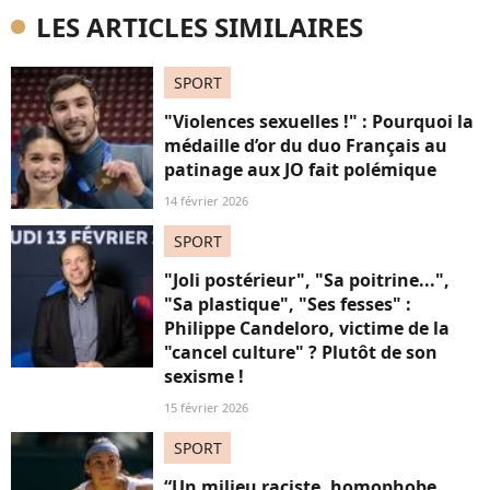
LES ARTICLES SIMILAIRES
SPORT
"Violences sexuelles !" : Pourquoi la
médaille d’or du duo Français au
patinage aux JO fait polémique
14 février 2026
SPORT
"Joli postérieur", "Sa poitrine...",
"Sa plastique", "Ses fesses" :
Philippe Candeloro, victime de la
"cancel culture" ? Plutôt de son
sexisme !
15 février 2026
SPORT
“Un milieu raciste, homophobe,