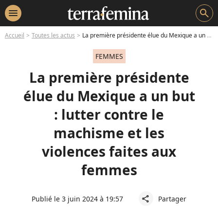
menu
search
Accueil
Toutes les actus
La première présidente élue du Mexique a un but : lutter contre le machisme et les violences faites aux femmes
FEMMES
La première présidente
élue du Mexique a un but
: lutter contre le
machisme et les
violences faites aux
femmes
Publié le 3 juin 2024 à 19:57
Partager
share