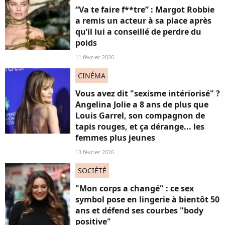
“Va te faire f**tre” : Margot Robbie
a remis un acteur à sa place après
qu’il lui a conseillé de perdre du
poids
11 février 2026
CINÉMA
Vous avez dit "sexisme intériorisé" ?
Angelina Jolie a 8 ans de plus que
Louis Garrel, son compagnon de
tapis rouges, et ça dérange... les
femmes plus jeunes
13 février 2026
SOCIÉTÉ
"Mon corps a changé" : ce sex
symbol pose en lingerie à bientôt 50
ans et défend ses courbes "body
positive"