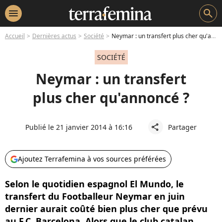
menu
search
Accueil
Dernières actus
Société
Neymar : un transfert plus cher qu'annoncé ?
SOCIÉTÉ
Neymar : un transfert
plus cher qu'annoncé ?
Publié le 21 janvier 2014 à 16:16
Partager
share
Ajoutez Terrafemina à vos sources préférées
Selon le quotidien espagnol El Mundo, le
transfert du Footballeur Neymar en juin
dernier aurait coûté bien plus cher que prévu
au F.C. Barcelona. Alors que le club catalan