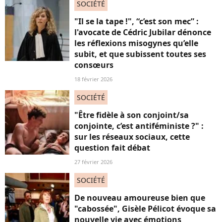
SOCIÉTÉ
"Il se la tape !", “c’est son mec” :
l'avocate de Cédric Jubilar dénonce
les réflexions misogynes qu’elle
subit, et que subissent toutes ses
consœurs
18 février 2026
SOCIÉTÉ
"Être fidèle à son conjoint/sa
conjointe, c’est antiféministe ?" :
sur les réseaux sociaux, cette
question fait débat
27 février 2026
SOCIÉTÉ
De nouveau amoureuse bien que
"cabossée", Gisèle Pélicot évoque sa
nouvelle vie avec émotions