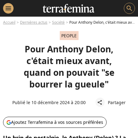
menu
search
Accueil
Dernières actus
Société
Pour Anthony Delon, c'était mieux avant, quand on pouvait "se bourrer la gueule"
PEOPLE
Pour Anthony Delon,
c'était mieux avant,
quand on pouvait "se
bourrer la gueule"
Publié le 10 décembre 2024 à 20:00
Partager
share
Ajoutez Terrafemina à vos sources préférées
Un brin de nostalgie, le Anthony (Delon) ? La