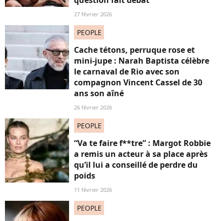
question fait débat
27 février 2026
PEOPLE
Cache tétons, perruque rose et
mini-jupe : Narah Baptista célèbre
le carnaval de Rio avec son
compagnon Vincent Cassel de 30
ans son aîné
26 février 2026
PEOPLE
“Va te faire f**tre” : Margot Robbie
a remis un acteur à sa place après
qu’il lui a conseillé de perdre du
poids
11 février 2026
PEOPLE