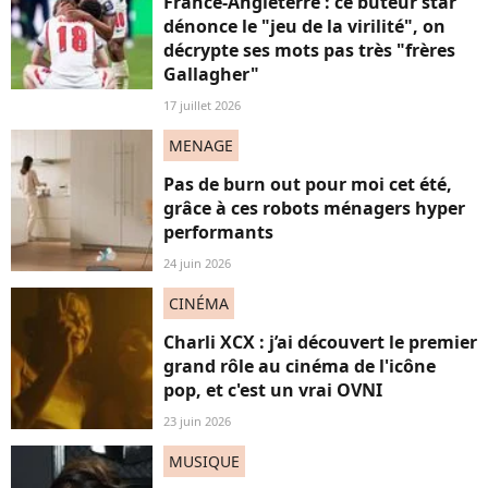
France-Angleterre : ce buteur star
dénonce le "jeu de la virilité", on
décrypte ses mots pas très "frères
Gallagher"
17 juillet 2026
MENAGE
Pas de burn out pour moi cet été,
grâce à ces robots ménagers hyper
performants
24 juin 2026
CINÉMA
Charli XCX : j’ai découvert le premier
grand rôle au cinéma de l'icône
pop, et c'est un vrai OVNI
23 juin 2026
MUSIQUE