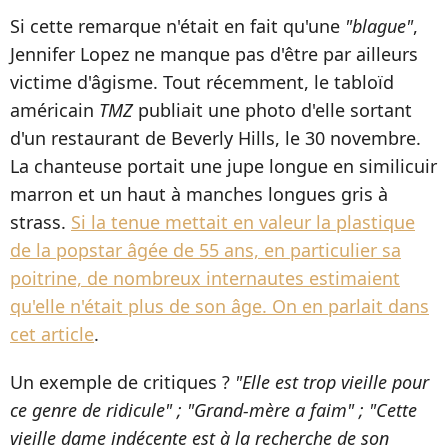
Si cette remarque n'était en fait qu'une
"blague"
,
Jennifer Lopez ne manque pas d'être par ailleurs
victime d'âgisme. Tout récemment, le tabloïd
américain
TMZ
publiait une photo d'elle sortant
d'un restaurant de Beverly Hills, le 30 novembre.
La chanteuse portait une jupe longue en similicuir
marron et un haut à manches longues gris à
strass.
Si la tenue mettait en valeur la plastique
de la popstar âgée de 55 ans, en particulier sa
poitrine, de nombreux internautes estimaient
qu'elle n'était plus de son âge. On en parlait dans
cet article
.
Un exemple de critiques ?
"Elle est trop vieille pour
ce genre de ridicule" ; "Grand-mère a faim" ; "Cette
vieille dame indécente est à la recherche de son