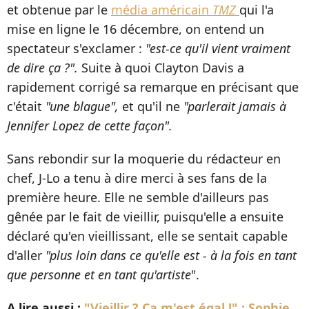
et obtenue par le
média américain
TMZ
qui l'a
mise en ligne le 16 décembre, on entend un
spectateur s'exclamer :
"est-ce qu'il vient vraiment
de dire ça ?".
Suite à quoi Clayton Davis a
rapidement corrigé sa remarque en précisant que
c'était
"une blague",
et qu'il ne
"parlerait jamais à
Jennifer Lopez de cette façon".
Sans rebondir sur la moquerie du rédacteur en
chef, J-Lo a tenu à dire merci à ses fans de la
première heure. Elle ne semble d'ailleurs pas
gênée par le fait de vieillir, puisqu'elle a ensuite
déclaré qu'en vieillissant, elle se sentait capable
d'aller
"plus loin dans ce qu'elle est - à la fois en tant
que personne et en tant qu'artiste
".
A lire aussi :
"Vieillir ? Ca m'est égal !" : Sophie