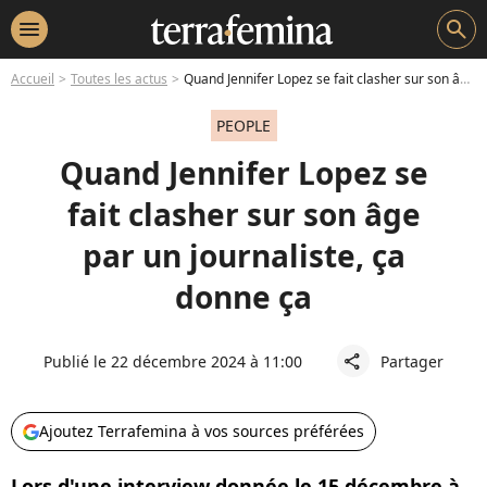
menu
search
Accueil
Toutes les actus
Quand Jennifer Lopez se fait clasher sur son âge par un journaliste, ça donne ça
PEOPLE
Quand Jennifer Lopez se
fait clasher sur son âge
par un journaliste, ça
donne ça
Publié le 22 décembre 2024 à 11:00
Partager
share
Ajoutez Terrafemina à vos sources préférées
Lors d'une interview donnée le 15 décembre à