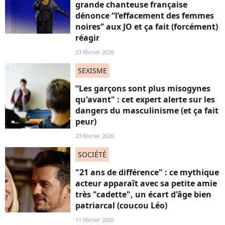
grande chanteuse française
dénonce “l’effacement des femmes
noires” aux JO et ça fait (forcément)
réagir
23 février 2026
SEXISME
“Les garçons sont plus misogynes
qu'avant" : cet expert alerte sur les
dangers du masculinisme (et ça fait
peur)
23 février 2026
SOCIÉTÉ
"21 ans de différence" : ce mythique
acteur apparaît avec sa petite amie
très "cadette", un écart d'âge bien
patriarcal (coucou Léo)
11 février 2026