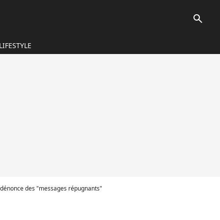
search
LIFESTYLE
oles dénonce des "messages répugnants"