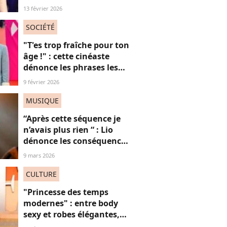
Louis Garrel, son
13 février 2026
compagnon de tapis
rouges, et ça dérange... les
SOCIÉTÉ
femmes plus jeunes
"T'es trop fraîche pour ton
âge !" : cette cinéaste
dénonce les phrases les
plus "red flags" des mecs
9 février 2026
toxiques
MUSIQUE
“Après cette séquence je
n’avais plus rien “ : Lio
dénonce les conséquences
de son passage chez
9 mars 2026
Thierry Ardisson
CULTURE
"Princesse des temps
modernes" : entre body
sexy et robes élégantes,
cette popstar iconique