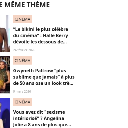
LE MÊME THÈME
CINÉMA
“Le bikini le plus célèbre
du cinéma” : Halle Berry
dévoile les dessous de
cette scène, la plus sexy (et
24 février 2026
légendaire) de sa carrière
CINÉMA
Gwyneth Paltrow “plus
sublime que jamais” à plus
de 50 ans ose un look très
décolleté sur le tapis
9 mars 2026
rouge, une réponse sexy
aux réflexions “anti-
CINÉMA
vieilles”
Vous avez dit "sexisme
intériorisé" ? Angelina
Jolie a 8 ans de plus que