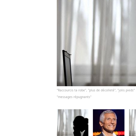
"Raccourcis ta robe", "plus de décolleté", "jolis pieds
"messages répugnants"