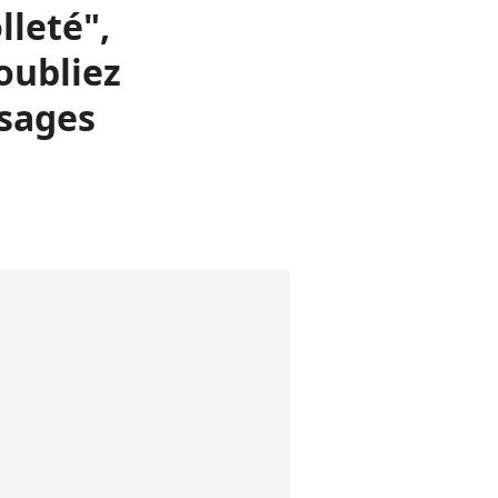
lleté",
'oubliez
ssages