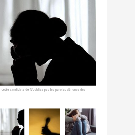
" : cette candidate de N'oubliez pas les paroles dénonce des