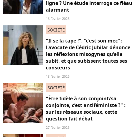
ligne ? Une étude interroge ce fléau
alarmant
16 février 2026
SOCIÉTÉ
"Il se la tape !", “c’est son mec” :
l'avocate de Cédric Jubilar dénonce
les réflexions misogynes qu’elle
subit, et que subissent toutes ses
consœurs
18 février 2026
SOCIÉTÉ
"Être fidèle à son conjoint/sa
conjointe, c’est antiféministe ?" :
sur les réseaux sociaux, cette
question fait débat
27 février 2026