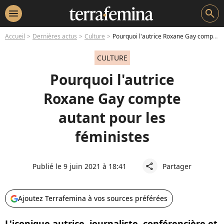
menu
search
Accueil
Dernières actus
Culture
Pourquoi l'autrice Roxane Gay compte autant pour les féministes
CULTURE
Pourquoi l'autrice
Roxane Gay compte
autant pour les
féministes
Publié le 9 juin 2021 à 18:41
Partager
share
Ajoutez Terrafemina à vos sources préférées
L'iconique autrice, journaliste, conférencière et