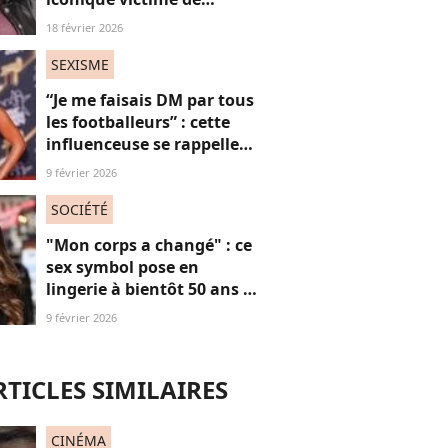
grossophobie suite à ces
18 février 2026
images, on dit “STOP”
SEXISME
“Je me faisais DM par tous
les footballeurs” : cette
influenceuse se rappelle
l’hypersexualisation
9 février 2026
qu’elle a subi à seulement
14 ans
SOCIÉTÉ
"Mon corps a changé" : ce
sex symbol pose en
lingerie à bientôt 50 ans et
défend ses courbes "body
9 février 2026
positive"
RTICLES SIMILAIRES
CINÉMA