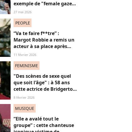
exemple de "female gaze"
à voir à tout prix
27 mai 2026
PEOPLE
“Va te faire f**tre” :
Margot Robbie a remis un
acteur à sa place après
qu’il lui a conseillé de
11 février 2026
perdre du poids
FEMINISME
"Des scènes de sexe quel
que soit l'âge" : à 58 ans
cette actrice de Bridgerton
veut briser les tabous à
8 février 2026
l'écran
MUSIQUE
“Elle a avalé tout le
groupe” : cette chanteuse
iconique victime de