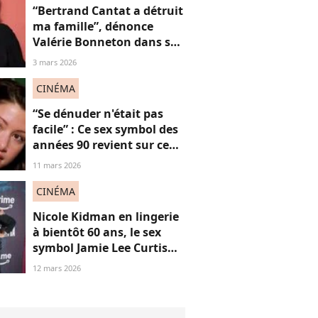
“Bertrand Cantat a détruit
ma famille”, dénonce
Valérie Bonneton dans son
hommage à Marie
3 mars 2026
Trintignant, victime de
féminicide
CINÉMA
“Se dénuder n'était pas
facile” : Ce sex symbol des
années 90 revient sur ce
célèbre strip tease qui l’a
11 mars 2026
érigée en icône,
dérangeant à revoir
CINÉMA
aujourd'hui ?
Nicole Kidman en lingerie
à bientôt 60 ans, le sex
symbol Jamie Lee Curtis
applaudit “son audace”
12 mars 2026