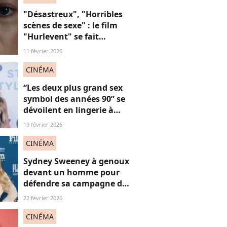
"Désastreux", "Horribles
scènes de sexe" : le film
"Hurlevent" se fait
détruire par la presse, et si
11 février 2026
ces critiques étaient
sexistes ?
CINÉMA
“Les deux plus grand sex
symbol des années 90” se
dévoilent en lingerie à
plus de 50 ans, face au
19 février 2026
fléau du slut shaming
CINÉMA
Sydney Sweeney à genoux
devant un homme pour
défendre sa campagne de
lingerie : on en a marre ou
22 février 2026
pas ?
CINÉMA