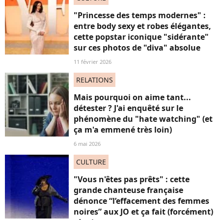
"Princesse des temps modernes" :
entre body sexy et robes élégantes,
cette popstar iconique "sidérante"
sur ces photos de "diva" absolue
11 février 2026
RELATIONS
Mais pourquoi on aime tant...
détester ? J'ai enquêté sur le
phénomène du "hate watching" (et
ça m'a emmené très loin)
6 mai 2026
CULTURE
"Vous n'êtes pas prêts" : cette
grande chanteuse française
dénonce “l’effacement des femmes
noires” aux JO et ça fait (forcément)