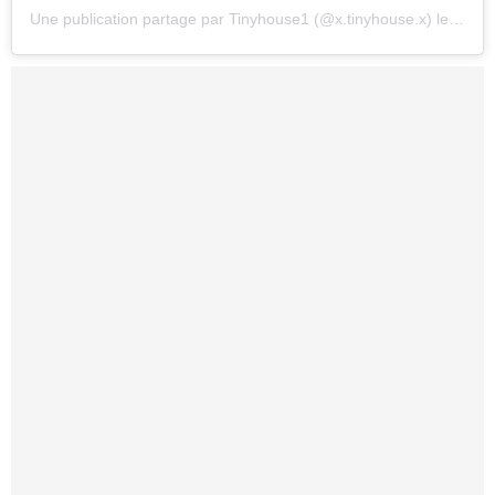
Une publication partage par Tinyhouse1 (@x.tinyhouse.x)
le
20 Se