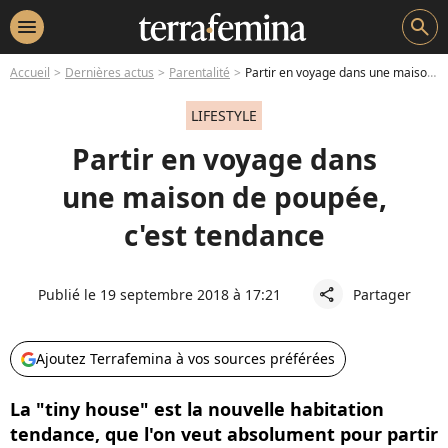
menu
search
Accueil
Dernières actus
Parentalité
Partir en voyage dans une maison de poupée, c'est tendance
LIFESTYLE
Partir en voyage dans
une maison de poupée,
c'est tendance
Publié le 19 septembre 2018 à 17:21
Partager
share
Ajoutez Terrafemina à vos sources préférées
La "tiny house" est la nouvelle habitation
tendance, que l'on veut absolument pour partir