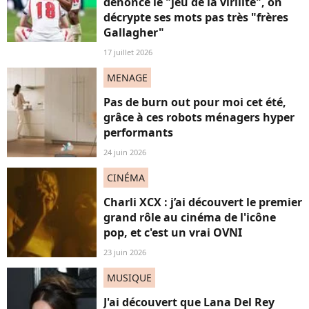
dénonce le "jeu de la virilité", on
décrypte ses mots pas très "frères
Gallagher"
17 juillet 2026
MENAGE
Pas de burn out pour moi cet été,
grâce à ces robots ménagers hyper
performants
24 juin 2026
CINÉMA
Charli XCX : j’ai découvert le premier
grand rôle au cinéma de l'icône
pop, et c'est un vrai OVNI
23 juin 2026
MUSIQUE
J'ai découvert que Lana Del Rey