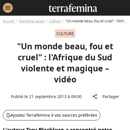
menu
Accueil
Dernières actus
Culture
"Un monde beau, fou et cruel" : l'Afrique du Sud violente et magique – vidéo
CULTURE
"Un monde beau, fou et
cruel" : l'Afrique du Sud
violente et magique –
vidéo
Publié le 21 septembre 2013 à 09:00
Partager
share
Ajoutez Terrafemina à vos sources préférées
L'auteur Troy Blacklaws a rencontré notre