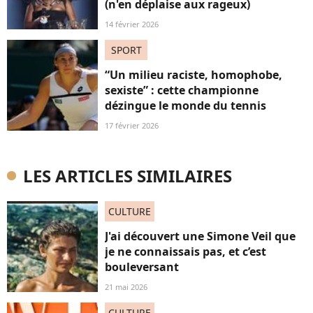
(n'en déplaise aux rageux)
14 février 2026
SPORT
“Un milieu raciste, homophobe,
sexiste” : cette championne
dézingue le monde du tennis
17 février 2026
LES ARTICLES SIMILAIRES
CULTURE
J'ai découvert une Simone Veil que
je ne connaissais pas, et c’est
bouleversant
21 mai 2026
CULTURE