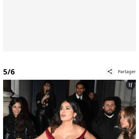
5/6
Partager
share