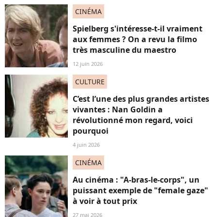
CINÉMA
Spielberg s'intéresse-t-il vraiment
aux femmes ? On a revu la filmo
très masculine du maestro
12 juin 2026
CULTURE
C’est l’une des plus grandes artistes
vivantes : Nan Goldin a
révolutionné mon regard, voici
pourquoi
4 juin 2026
CINÉMA
Au cinéma : "A-bras-le-corps", un
puissant exemple de "female gaze"
à voir à tout prix
27 mai 2026