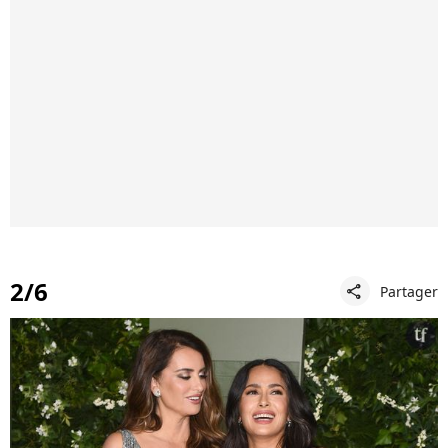
2/6
Partager
share