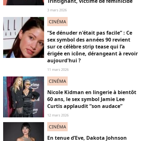
Trintignant, victime de féminicide
3 mars 2026
CINÉMA
“Se dénuder n'était pas facile” : Ce
sex symbol des années 90 revient
sur ce célèbre strip tease qui l’a
érigée en icône, dérangeant à revoir
aujourd'hui ?
11 mars 2026
CINÉMA
Nicole Kidman en lingerie à bientôt
60 ans, le sex symbol Jamie Lee
Curtis applaudit “son audace”
12 mars 2026
CINÉMA
En tenue d’Eve, Dakota Johnson