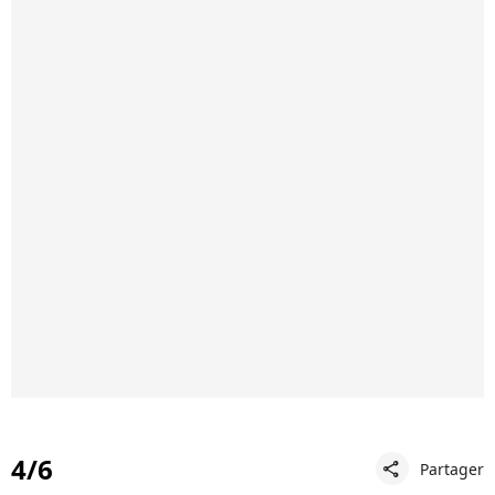
4/6
Partager
share