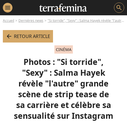
menu
search
Accueil
Dernières news
"Si torride", "Sexy" : Salma Hayek révèle "l'autre" grande scène de strip tease de sa carrière et célèbre sa sensualité sur Instagram
arrow_left
RETOUR ARTICLE
CINÉMA
Photos : "Si torride",
"Sexy" : Salma Hayek
révèle "l'autre" grande
scène de strip tease de
sa carrière et célèbre sa
sensualité sur Instagram