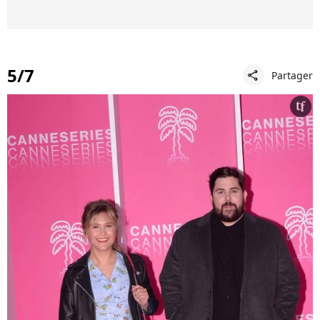
5/7
Partager
share