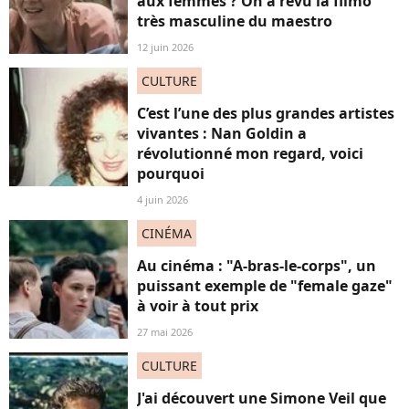
aux femmes ? On a revu la filmo
très masculine du maestro
12 juin 2026
CULTURE
C’est l’une des plus grandes artistes
vivantes : Nan Goldin a
révolutionné mon regard, voici
pourquoi
4 juin 2026
CINÉMA
Au cinéma : "A-bras-le-corps", un
puissant exemple de "female gaze"
à voir à tout prix
27 mai 2026
CULTURE
J'ai découvert une Simone Veil que