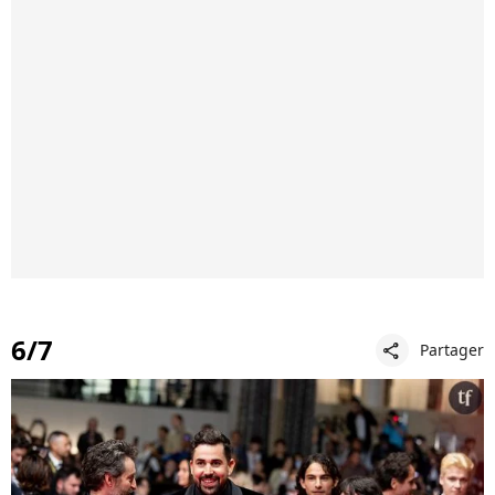
6/7
Partager
share