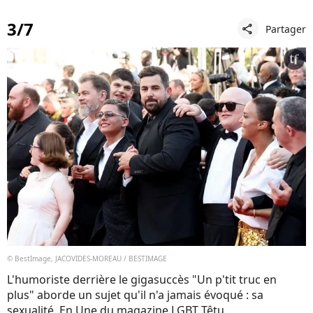
3/7
Partager
share
© BestImage, JACOVIDES-MOREAU / BESTIMAGE
L'humoriste derrière le gigasuccès "Un p'tit truc en
plus" aborde un sujet qu'il n'a jamais évoqué : sa
sexualité. En Une du magazine LGBT Têtu...