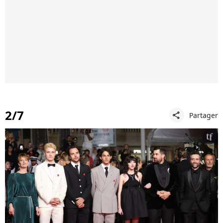
2/7
Partager
share