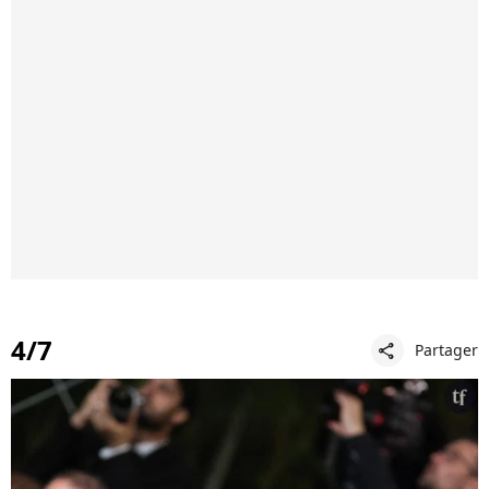
4/7
Partager
share