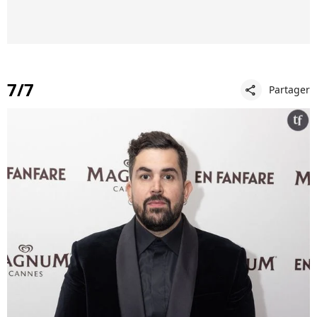
7/7
Partager
share