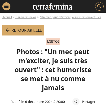
menu
search
Accueil
Dernières news
"Un mec peut m'exciter, je suis très ouvert" : cet humoriste se met à nu comme jamais
arrow_left
RETOUR ARTICLE
LGBTQI
Photos : "Un mec peut
m'exciter, je suis très
ouvert" : cet humoriste
se met à nu comme
jamais
Publié le 6 décembre 2024 à 20:00
Partager
share