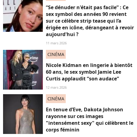
“Se dénuder n'était pas facile” : Ce
sex symbol des années 90 revient
sur ce célèbre strip tease qui l’a
érigée en icône, dérangeant à revoir
aujourd'hui ?
11 mars 2026
CINÉMA
Nicole Kidman en lingerie à bientôt
60 ans, le sex symbol Jamie Lee
Curtis applaudit “son audace”
12 mars 2026
CINÉMA
En tenue d’Eve, Dakota Johnson
rayonne sur ces images
"intensément sexy" qui célèbrent le
corps féminin