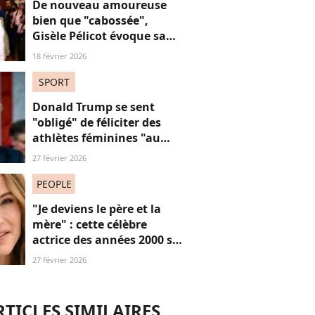
De nouveau amoureuse
bien que "cabossée",
Gisèle Pélicot évoque sa
nouvelle vie avec
18 février 2026
émotions
SPORT
Donald Trump se sent
"obligé" de féliciter des
athlètes féminines "au
risque d'être destitué"
27 février 2026
PEOPLE
"Je deviens le père et la
mère" : cette célèbre
actrice des années 2000 se
confie sur sa vie de parent
27 février 2026
célibataire
RTICLES SIMILAIRES