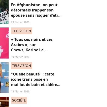
En Afghanistan, on peut
désormais frapper son
épouse sans risquer d’être
poursuivi : mais pourquoi
23 février 2026
?
TELEVISION
« Tous ces noirs et ces
Arabes », sur
Cnews, Karine Le
Marchand livre une
10 février 2026
"anecdote" raciste (et on
souffle fort)
TELEVISION
"Quelle beauté" : cette
icône trans pose en
maillot de bain et sidère
ses fans, une ode intime
13 février 2026
aux "vies trans"
SOCIÉTÉ