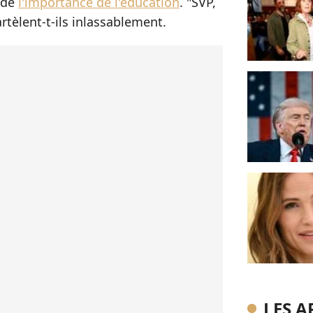
 de
l'importance de l'éducation
. "SVP,
artèlent-t-ils inlassablement.
LES A