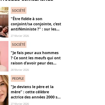
SOCIÉTÉ
"Être fidèle à son
conjoint/sa conjointe, c’est
antiféministe ?" : sur les
réseaux sociaux, cette
27 février 2026
question fait débat
SOCIÉTÉ
"Je fais peur aux hommes
? Ce sont les meufs qui ont
raison d'avoir peur des
hommes !" : cette prise de
28 février 2026
parole féministe fait
beaucoup réagir
PEOPLE
"Je deviens le père et la
mère" : cette célèbre
actrice des années 2000 se
confie sur sa vie de parent
27 février 2026