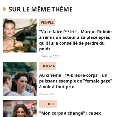
SUR LE MÊME THÈME
PEOPLE
“Va te faire f**tre” : Margot Robbie
a remis un acteur à sa place après
qu’il lui a conseillé de perdre du
poids
11 février 2026
CINÉMA
Au cinéma : "A-bras-le-corps", un
puissant exemple de "female gaze"
à voir à tout prix
27 mai 2026
SOCIÉTÉ
"Mon corps a changé" : ce sex