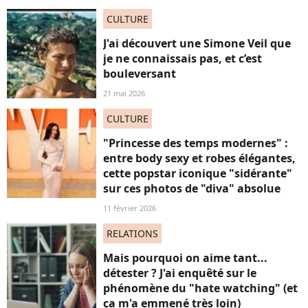
CULTURE
J'ai découvert une Simone Veil que
je ne connaissais pas, et c’est
bouleversant
21 mai 2026
CULTURE
"Princesse des temps modernes" :
entre body sexy et robes élégantes,
cette popstar iconique "sidérante"
sur ces photos de "diva" absolue
11 février 2026
RELATIONS
Mais pourquoi on aime tant...
détester ? J'ai enquêté sur le
phénomène du "hate watching" (et
ça m'a emmené très loin)