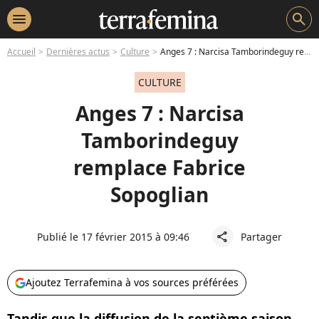
menu
search
Accueil
Dernières actus
Culture
Anges 7 : Narcisa Tamborindeguy remplace Fabrice Sopoglian
CULTURE
Anges 7 : Narcisa
Tamborindeguy
remplace Fabrice
Sopoglian
Publié le 17 février 2015 à 09:46
Partager
share
Ajoutez Terrafemina à vos sources préférées
Tandis que la diffusion de la septième saison