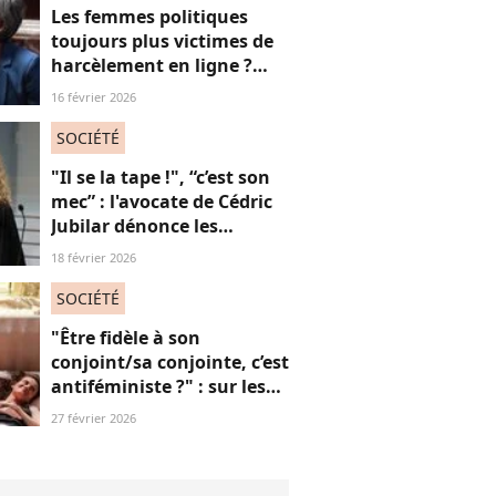
Les femmes politiques
toujours plus victimes de
harcèlement en ligne ?
Une étude interroge ce
16 février 2026
fléau alarmant
SOCIÉTÉ
"Il se la tape !", “c’est son
mec” : l'avocate de Cédric
Jubilar dénonce les
réflexions misogynes
18 février 2026
qu’elle subit, et que
subissent toutes ses
SOCIÉTÉ
consœurs
"Être fidèle à son
conjoint/sa conjointe, c’est
antiféministe ?" : sur les
réseaux sociaux, cette
27 février 2026
question fait débat