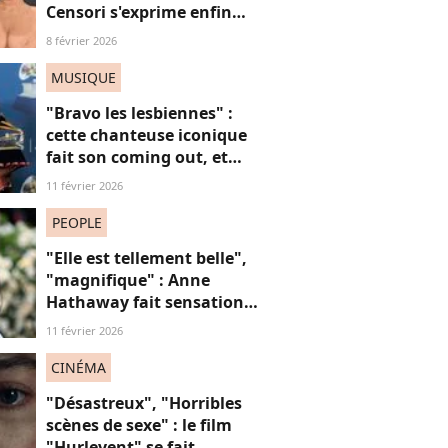
Censori s'exprime enfin
sur ses tenues sulfureuses
8 février 2026
et son couple "hyper
toxique" avec Kanye West
MUSIQUE
"Bravo les lesbiennes" :
cette chanteuse iconique
fait son coming out, et
non, on ne "s'en fout" pas
11 février 2026
du tout (voilà pourquoi)
PEOPLE
"Elle est tellement belle",
"magnifique" : Anne
Hathaway fait sensation
en robe en dentelle
11 février 2026
transparente
CINÉMA
"Désastreux", "Horribles
scènes de sexe" : le film
"Hurlevent" se fait