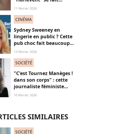
détruire par la presse, et si
11 février 2026
ces critiques étaient
sexistes ?
CINÉMA
Sydney Sweeney en
lingerie en public ? Cette
pub choc fait beaucoup
(trop ?) réagir
13 février 2026
SOCIÉTÉ
"C'est Tournez Manèges !
dans son corps" : cette
journaliste féministe
défend ses cheveux blancs
10 février 2026
RTICLES SIMILAIRES
SOCIÉTÉ