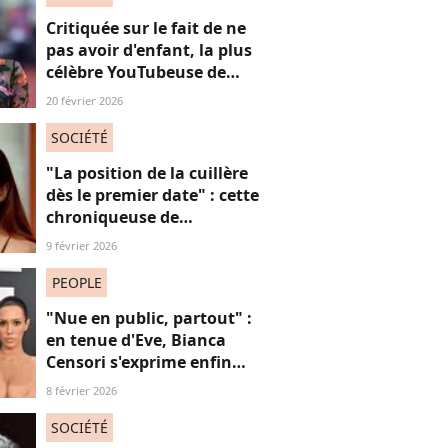
Critiquée sur le fait de ne
pas avoir d'enfant, la plus
célèbre YouTubeuse de
France répond aux
20 février 2026
"mascus" à la "virilité
fragile"
SOCIÉTÉ
"La position de la cuillère
dès le premier date" : cette
chroniqueuse de
Quotidien s'amuse de
9 février 2026
l'injonction au sexe et c'est
absolument jubilatoire
PEOPLE
"Nue en public, partout" :
en tenue d'Eve, Bianca
Censori s'exprime enfin
sur ses tenues sulfureuses
8 février 2026
et son couple "hyper
toxique" avec Kanye West
SOCIÉTÉ