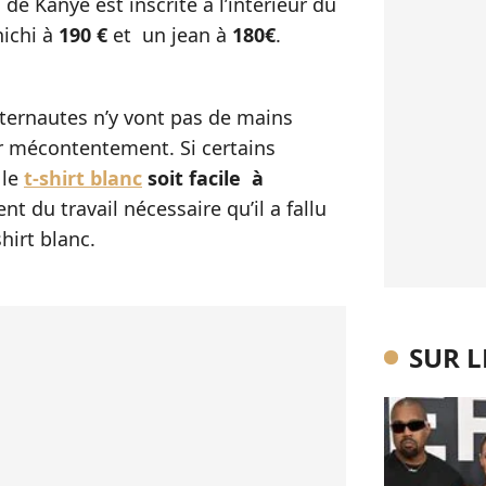
 de Kanye est inscrite à l’intérieur du
hichi à
190 €
et un jean à
180€
.
internautes n’y vont pas de mains
r mécontentement. Si certains
 le
t-shirt blanc
soit facile à
nt du travail nécessaire qu’il a fallu
hirt blanc.
SUR 