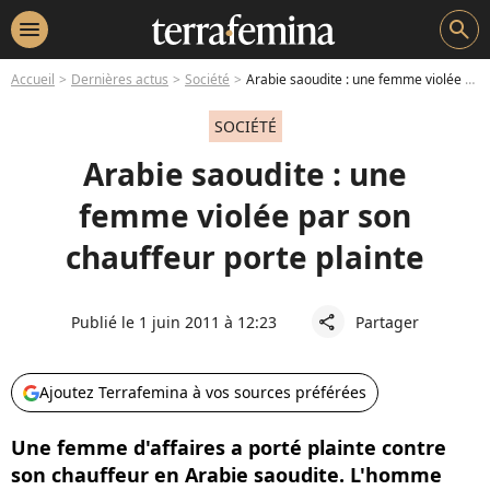
menu
search
Accueil
Dernières actus
Société
Arabie saoudite : une femme violée par son chauffeur porte plainte
SOCIÉTÉ
Arabie saoudite : une
femme violée par son
chauffeur porte plainte
Publié le 1 juin 2011 à 12:23
Partager
share
Ajoutez Terrafemina à vos sources préférées
Une femme d'affaires a porté plainte contre
son chauffeur en Arabie saoudite. L'homme