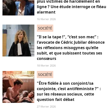
plus victimes de harcèlement en
ligne ? Une étude interroge ce fléau
alarmant
16 février 2026
SOCIÉTÉ
"Il se la tape !", “c’est son mec” :
l'avocate de Cédric Jubilar dénonce
les réflexions misogynes qu’elle
subit, et que subissent toutes ses
consœurs
18 février 2026
SOCIÉTÉ
"Être fidèle à son conjoint/sa
conjointe, c’est antiféministe ?" :
sur les réseaux sociaux, cette
question fait débat
27 février 2026