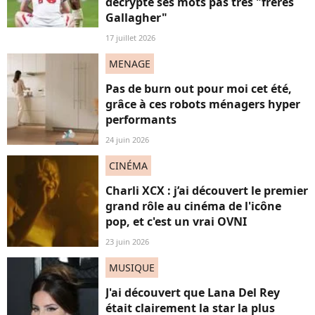
décrypte ses mots pas très "frères
Gallagher"
17 juillet 2026
MENAGE
Pas de burn out pour moi cet été,
grâce à ces robots ménagers hyper
performants
24 juin 2026
CINÉMA
Charli XCX : j’ai découvert le premier
grand rôle au cinéma de l'icône
pop, et c'est un vrai OVNI
23 juin 2026
MUSIQUE
J'ai découvert que Lana Del Rey
était clairement la star la plus