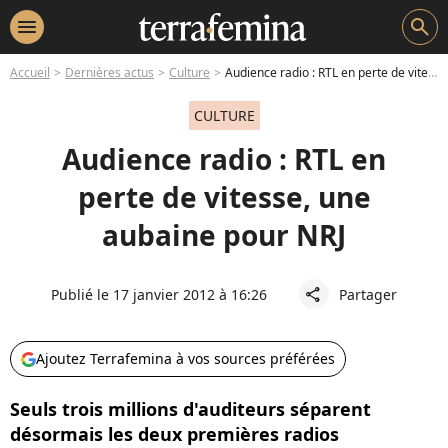
menu
search
Accueil
Dernières actus
Culture
Audience radio : RTL en perte de vitesse, une aubaine pour NRJ
CULTURE
Audience radio : RTL en
perte de vitesse, une
aubaine pour NRJ
Publié le 17 janvier 2012 à 16:26
Partager
share
Ajoutez Terrafemina à vos sources préférées
Seuls trois millions d'auditeurs séparent
désormais les deux premières radios