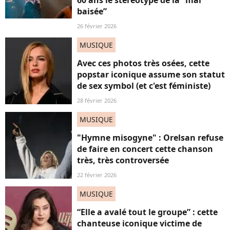
60 ans le stéréotype de la “mal
baisée”
26 février 2026
MUSIQUE
Avec ces photos très osées, cette
popstar iconique assume son statut
de sex symbol (et c'est féministe)
28 février 2026
MUSIQUE
"Hymne misogyne" : Orelsan refuse
de faire en concert cette chanson
très, très controversée
22 février 2026
MUSIQUE
“Elle a avalé tout le groupe” : cette
chanteuse iconique victime de