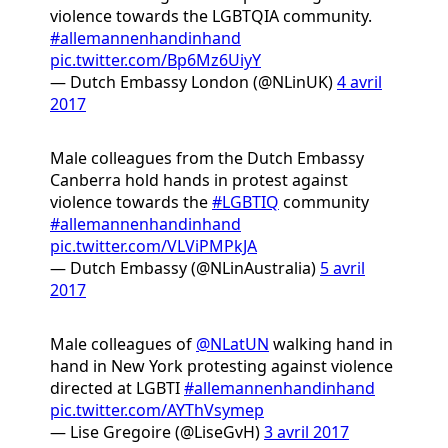
violence towards the LGBTQIA community.
#allemannenhandinhand
pic.twitter.com/Bp6Mz6UiyY
— Dutch Embassy London (@NLinUK)
4 avril
2017
Male colleagues from the Dutch Embassy
Canberra hold hands in protest against
violence towards the
#LGBTIQ
community
#allemannenhandinhand
pic.twitter.com/VLViPMPkJA
— Dutch Embassy (@NLinAustralia)
5 avril
2017
Male colleagues of
@NLatUN
walking hand in
hand in New York protesting against violence
directed at LGBTI
#allemannenhandinhand
pic.twitter.com/AYThVsymep
— Lise Gregoire (@LiseGvH)
3 avril 2017