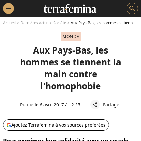
menu
search
Accueil
Dernières actus
Société
Aux Pays-Bas, les hommes se tiennent la main contre l'homophobie
MONDE
Aux Pays-Bas, les
hommes se tiennent la
main contre
l'homophobie
Publié le 6 avril 2017 à 12:25
Partager
share
Ajoutez Terrafemina à vos sources préférées
Pour exprimer leur solidarité avec un couple