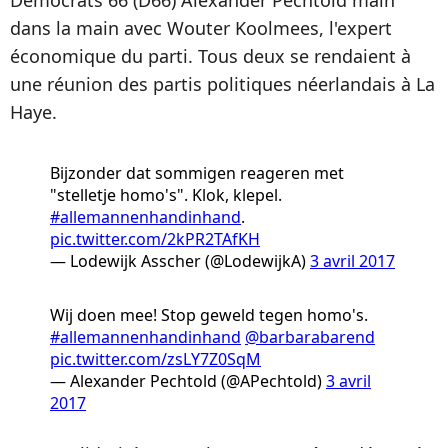
Democrats 66 (D66) Alexander Pechtold main
dans la main avec Wouter Koolmees, l'expert
économique du parti. Tous deux se rendaient à
une réunion des partis politiques néerlandais à La
Haye.
Bijzonder dat sommigen reageren met
"stelletje homo's". Klok, klepel.
#allemannenhandinhand
.
pic.twitter.com/2kPR2TAfKH
— Lodewijk Asscher (@LodewijkA)
3 avril 2017
Wij doen mee! Stop geweld tegen homo's.
#allemannenhandinhand
@barbarabarend
pic.twitter.com/zsLY7Z0SqM
— Alexander Pechtold (@APechtold)
3 avril
2017