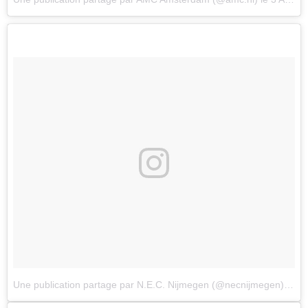
Une publication partage par N.E.C. Nijmegen (@necnijmegen)
le
3 