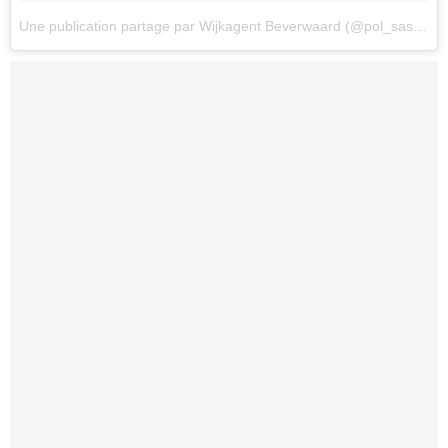
Une publication partage par Wijkagent Beverwaard (@pol_saskia)
l