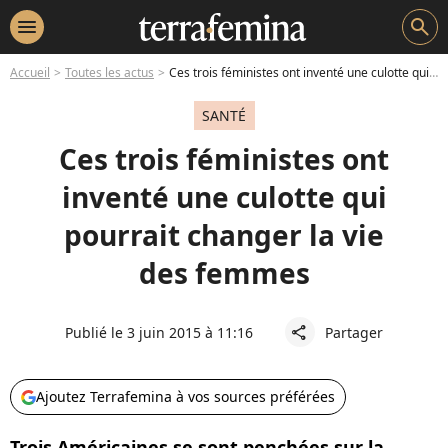
menu
search
Accueil
Toutes les actus
Ces trois féministes ont inventé une culotte qui pourrait changer la vie des femmes
SANTÉ
Ces trois féministes ont
inventé une culotte qui
pourrait changer la vie
des femmes
Publié le 3 juin 2015 à 11:16
Partager
share
Ajoutez Terrafemina à vos sources préférées
Trois Américaines se sont penchées sur la