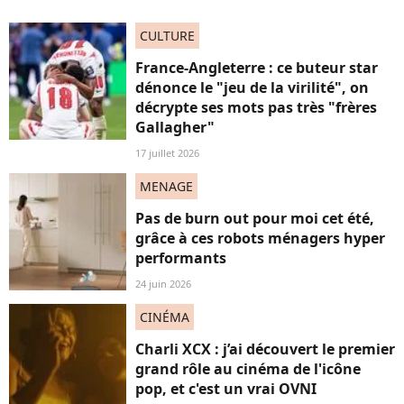
CULTURE
France-Angleterre : ce buteur star
dénonce le "jeu de la virilité", on
décrypte ses mots pas très "frères
Gallagher"
17 juillet 2026
MENAGE
Pas de burn out pour moi cet été,
grâce à ces robots ménagers hyper
performants
24 juin 2026
CINÉMA
Charli XCX : j’ai découvert le premier
grand rôle au cinéma de l'icône
pop, et c'est un vrai OVNI