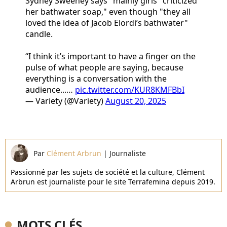
Sydney Sweeney says "mainly girls" criticized
her bathwater soap," even though "they all
loved the idea of Jacob Elordi’s bathwater"
candle.
“I think it’s important to have a finger on the
pulse of what people are saying, because
everything is a conversation with the
audience...…
pic.twitter.com/KUR8KMFBbI
— Variety (@Variety)
August 20, 2025
Par
Clément Arbrun
|
Journaliste
Passionné par les sujets de société et la culture, Clément
Arbrun est journaliste pour le site Terrafemina depuis 2019.
MOTS CLÉS