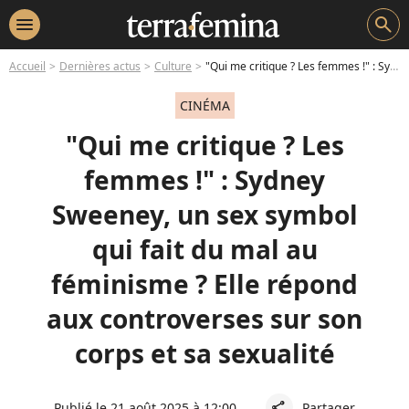
menu
search
Accueil
Dernières actus
Culture
"Qui me critique ? Les femmes !" : Sydney Sweeney, un sex symbol qui fait du mal au féminisme ? Elle répond aux controverses sur son corps et sa sexualité
CINÉMA
"Qui me critique ? Les
femmes !" : Sydney
Sweeney, un sex symbol
qui fait du mal au
féminisme ? Elle répond
aux controverses sur son
corps et sa sexualité
Publié le 21 août 2025 à 12:00
Partager
share