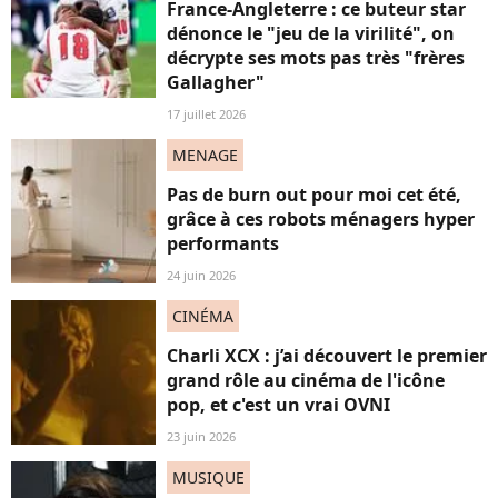
France-Angleterre : ce buteur star
dénonce le "jeu de la virilité", on
décrypte ses mots pas très "frères
Gallagher"
17 juillet 2026
MENAGE
Pas de burn out pour moi cet été,
grâce à ces robots ménagers hyper
performants
24 juin 2026
CINÉMA
Charli XCX : j’ai découvert le premier
grand rôle au cinéma de l'icône
pop, et c'est un vrai OVNI
23 juin 2026
MUSIQUE