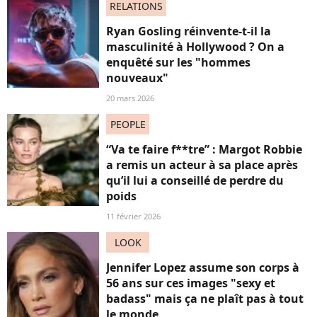
RELATIONS
Ryan Gosling réinvente-t-il la
masculinité à Hollywood ? On a
enquêté sur les "hommes
nouveaux"
20 mars 2026
PEOPLE
“Va te faire f**tre” : Margot Robbie
a remis un acteur à sa place après
qu’il lui a conseillé de perdre du
poids
11 février 2026
LOOK
Jennifer Lopez assume son corps à
56 ans sur ces images "sexy et
badass" mais ça ne plaît pas à tout
le monde