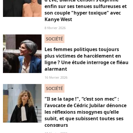
enfin sur ses tenues sulfureuses et
son couple "hyper toxique" avec
Kanye West
8 février 2026
SOCIÉTÉ
Les femmes politiques toujours
plus victimes de harcèlement en
ligne ? Une étude interroge ce fléau
alarmant
16 février 2026
SOCIÉTÉ
"Il se la tape !", “c’est son mec” :
l'avocate de Cédric Jubilar dénonce
les réflexions misogynes qu’elle
subit, et que subissent toutes ses
consœurs