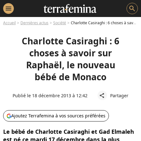
menu
search
Accueil
Dernières actus
Société
Charlotte Casiraghi : 6 choses à savoir sur Raphaël, le nouveau bébé de Monaco
Charlotte Casiraghi : 6
choses à savoir sur
Raphaël, le nouveau
bébé de Monaco
Publié le 18 décembre 2013 à 12:42
Partager
share
Ajoutez Terrafemina à vos sources préférées
Le bébé de Charlotte Casiraghi et Gad Elmaleh
est né ce mardi 17 décembre dans la plus