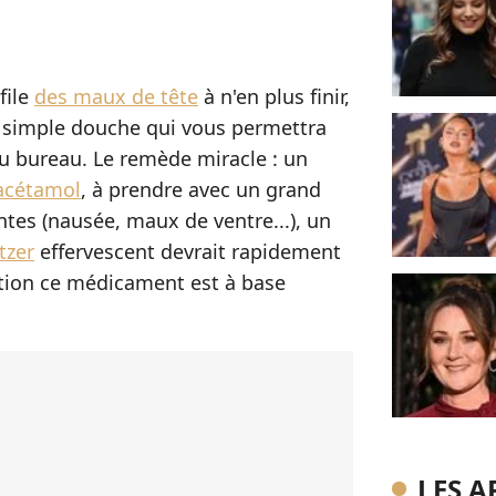
file
des maux de tête
à n'en plus finir,
e simple douche qui vous permettra
 au bureau. Le remède miracle : un
acétamol
, à prendre avec un grand
intes (nausée, maux de ventre...), un
tzer
effervescent devrait rapidement
ntion ce médicament est à base
LES A