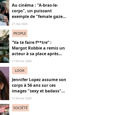
Au cinéma : "A-bras-le-
corps", un puissant
exemple de "female gaze"
à voir à tout prix
27 mai 2026
PEOPLE
“Va te faire f**tre” :
Margot Robbie a remis un
acteur à sa place après
qu’il lui a conseillé de
11 février 2026
perdre du poids
LOOK
Jennifer Lopez assume son
corps à 56 ans sur ces
images "sexy et badass"
mais ça ne plaît pas à tout
13 février 2026
le monde
SOCIÉTÉ