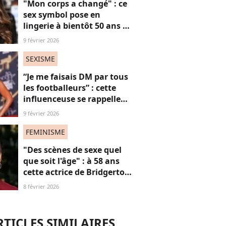
"Mon corps a changé" : ce
sex symbol pose en
lingerie à bientôt 50 ans et
défend ses courbes "body
9 février 2026
positive"
SEXISME
“Je me faisais DM par tous
les footballeurs” : cette
influenceuse se rappelle
l’hypersexualisation
9 février 2026
qu’elle a subi à seulement
14 ans
FEMINISME
"Des scènes de sexe quel
que soit l'âge" : à 58 ans
cette actrice de Bridgerton
veut briser les tabous à
8 février 2026
l'écran
RTICLES SIMILAIRES