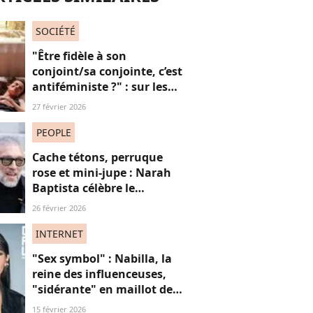
SOCIÉTÉ
"Être fidèle à son
conjoint/sa conjointe, c’est
antiféministe ?" : sur les
réseaux sociaux, cette
27 février 2026
question fait débat
PEOPLE
Cache tétons, perruque
rose et mini-jupe : Narah
Baptista célèbre le
carnaval de Rio avec son
26 février 2026
compagnon Vincent Cassel
de 30 ans son aîné
INTERNET
"Sex symbol" : Nabilla, la
reine des influenceuses,
"sidérante" en maillot de
bain sur ces photos de
15 février 2026