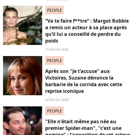
PEOPLE
“Va te faire f**tre” : Margot Robbie
a remis un acteur à sa place après
qu’il lui a conseillé de perdre du
poids
11 février 2026
PEOPLE
Après son "Je t'accuse" aux
Victoires, Suzane dénonce la
barbarie de la corrida avec cette
reprise iconique
20 février 2026
PEOPLE
"Elle n'était même pas née au
premier Spider-man", "c'est une
gamine" : l'apparition de cet acteur