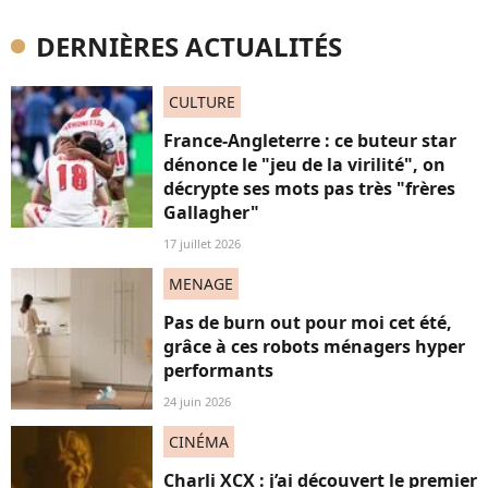
DERNIÈRES ACTUALITÉS
CULTURE
France-Angleterre : ce buteur star
dénonce le "jeu de la virilité", on
décrypte ses mots pas très "frères
Gallagher"
17 juillet 2026
MENAGE
Pas de burn out pour moi cet été,
grâce à ces robots ménagers hyper
performants
24 juin 2026
CINÉMA
Charli XCX : j’ai découvert le premier