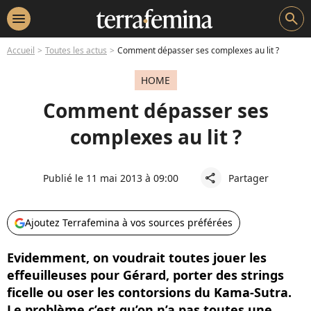
menu
search
Accueil
Toutes les actus
Comment dépasser ses complexes au lit ?
HOME
Comment dépasser ses
complexes au lit ?
Publié le 11 mai 2013 à 09:00
Partager
share
Ajoutez Terrafemina à vos sources préférées
Evidemment, on voudrait toutes jouer les
effeuilleuses pour Gérard, porter des strings
ficelle ou oser les contorsions du Kama-Sutra.
Le problème c’est qu’on n’a pas toutes une