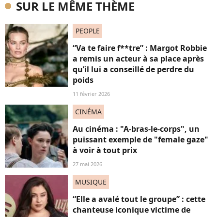
SUR LE MÊME THÈME
PEOPLE
“Va te faire f**tre” : Margot Robbie
a remis un acteur à sa place après
qu’il lui a conseillé de perdre du
poids
11 février 2026
CINÉMA
Au cinéma : "A-bras-le-corps", un
puissant exemple de "female gaze"
à voir à tout prix
27 mai 2026
MUSIQUE
“Elle a avalé tout le groupe” : cette
chanteuse iconique victime de