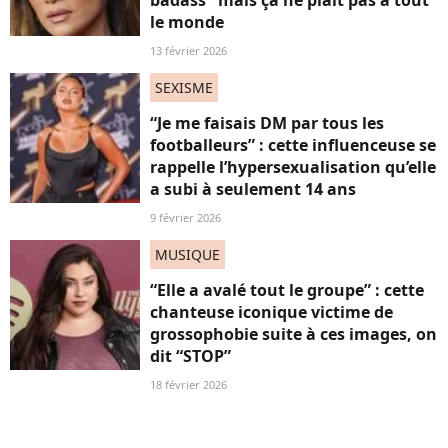
badass" mais ça ne plaît pas à tout
le monde
13 février 2026
SEXISME
“Je me faisais DM par tous les
footballeurs” : cette influenceuse se
rappelle l’hypersexualisation qu’elle
a subi à seulement 14 ans
9 février 2026
MUSIQUE
“Elle a avalé tout le groupe” : cette
chanteuse iconique victime de
grossophobie suite à ces images, on
dit “STOP”
18 février 2026