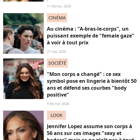
11 février 2026
CINÉMA
Au cinéma : "A-bras-le-corps", un
puissant exemple de "female gaze"
à voir à tout prix
27 mai 2026
SOCIÉTÉ
"Mon corps a changé" : ce sex
symbol pose en lingerie à bientôt 50
ans et défend ses courbes "body
positive"
9 février 2026
LOOK
Jennifer Lopez assume son corps à
56 ans sur ces images "sexy et