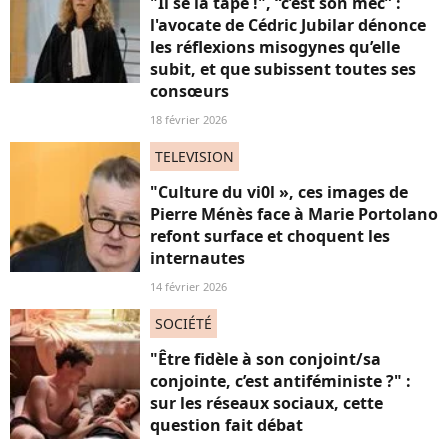
"Il se la tape !", “c’est son mec” :
l'avocate de Cédric Jubilar dénonce
les réflexions misogynes qu’elle
subit, et que subissent toutes ses
consœurs
18 février 2026
TELEVISION
"Culture du vi0l », ces images de
Pierre Ménès face à Marie Portolano
refont surface et choquent les
internautes
14 février 2026
SOCIÉTÉ
"Être fidèle à son conjoint/sa
conjointe, c’est antiféministe ?" :
sur les réseaux sociaux, cette
question fait débat