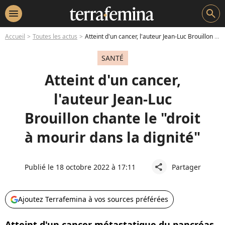
menu
search
Accueil
Toutes les actus
Atteint d'un cancer, l'auteur Jean-Luc Brouillon chante le "droit à mourir dans la dignité"
SANTÉ
Atteint d'un cancer,
l'auteur Jean-Luc
Brouillon chante le "droit
à mourir dans la dignité"
Publié le 18 octobre 2022 à 17:11
Partager
share
Ajoutez Terrafemina à vos sources préférées
Atteint d'un cancer métastatique du pancréas,