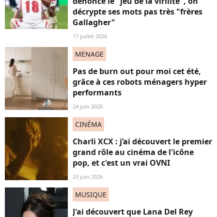
dénonce le "jeu de la virilité", on
décrypte ses mots pas très "frères
Gallagher"
17 juillet 2026
MENAGE
Pas de burn out pour moi cet été,
grâce à ces robots ménagers hyper
performants
24 juin 2026
CINÉMA
Charli XCX : j’ai découvert le premier
grand rôle au cinéma de l'icône
pop, et c'est un vrai OVNI
23 juin 2026
MUSIQUE
J'ai découvert que Lana Del Rey