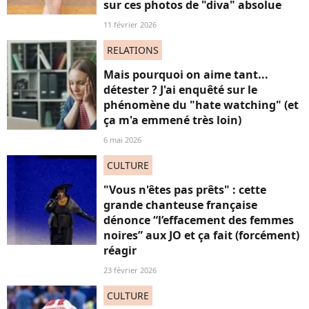
sur ces photos de "diva" absolue
11 février 2026
RELATIONS
Mais pourquoi on aime tant...
détester ? J'ai enquêté sur le
phénomène du "hate watching" (et
ça m'a emmené très loin)
6 mai 2026
CULTURE
"Vous n'êtes pas prêts" : cette
grande chanteuse française
dénonce “l’effacement des femmes
noires” aux JO et ça fait (forcément)
réagir
23 février 2026
CULTURE