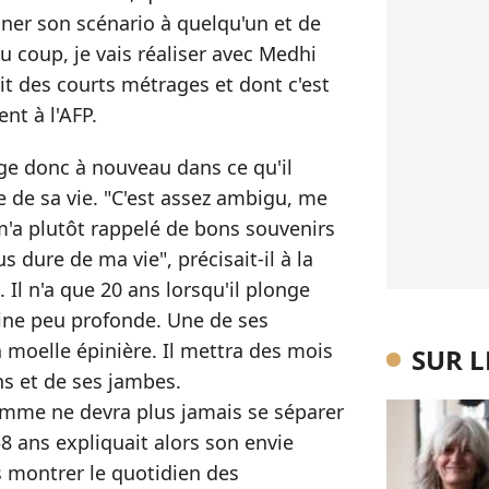
ner son scénario à quelqu'un et de
' Du coup, je vais réaliser avec Medhi
fait des courts métrages et dont c'est
nt à l'AFP.
e donc à nouveau dans ce qu'il
 de sa vie. "C'est assez ambigu, me
m'a plutôt rappelé de bons souvenirs
us dure de ma vie", précisait-il à la
 Il n'a que 20 ans lorsqu'il plonge
cine peu profonde. Une de ses
a moelle épinière. Il mettra des mois
SUR 
ns et de ses jambes.
mme ne devra plus jamais se séparer
8 ans expliquait alors son envie
is montrer le quotidien des