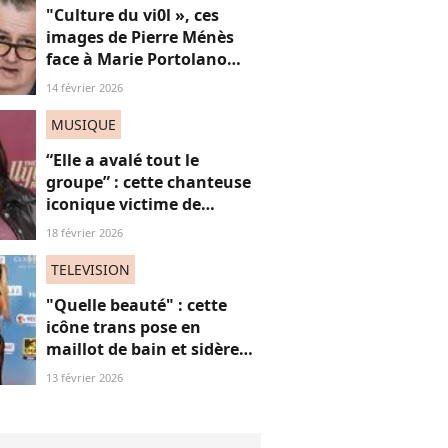
"Culture du vi0l », ces
images de Pierre Ménès
face à Marie Portolano
refont surface et choquent
14 février 2026
les internautes
MUSIQUE
“Elle a avalé tout le
groupe” : cette chanteuse
iconique victime de
grossophobie suite à ces
18 février 2026
images, on dit “STOP”
TELEVISION
"Quelle beauté" : cette
icône trans pose en
maillot de bain et sidère
ses fans, une ode intime
13 février 2026
aux "vies trans"