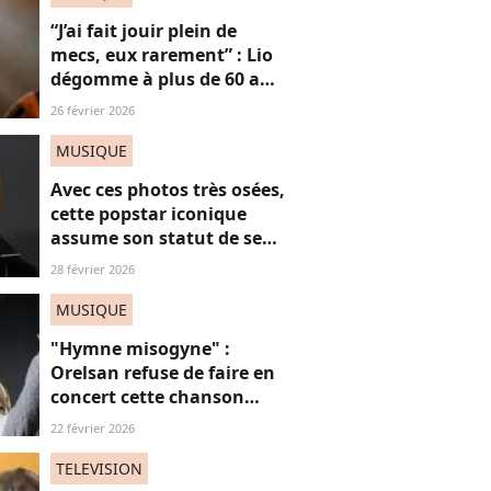
“J’ai fait jouir plein de
mecs, eux rarement” : Lio
dégomme à plus de 60 ans
le stéréotype de la “mal
26 février 2026
baisée”
MUSIQUE
Avec ces photos très osées,
cette popstar iconique
assume son statut de sex
symbol (et c'est féministe)
28 février 2026
MUSIQUE
"Hymne misogyne" :
Orelsan refuse de faire en
concert cette chanson
très, très controversée
22 février 2026
TELEVISION