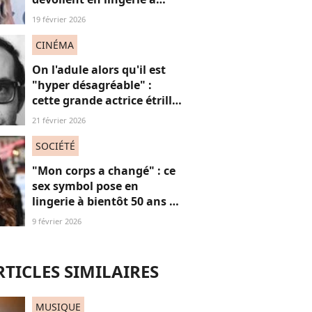
plus de 50 ans, face au
19 février 2026
fléau du slut shaming
CINÉMA
On l'adule alors qu'il est
"hyper désagréable" :
cette grande actrice étrille
Jean-Luc Godard
21 février 2026
SOCIÉTÉ
"Mon corps a changé" : ce
sex symbol pose en
lingerie à bientôt 50 ans et
défend ses courbes "body
9 février 2026
positive"
RTICLES SIMILAIRES
MUSIQUE