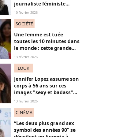
journaliste féministe
défend ses cheveux blancs
10 février 2026
SOCIÉTÉ
Une femme est tuée
toutes les 10 minutes dans
le monde : cette grande
actrice et amie de Marie
13 février 2026
Trintignant dénonce le
fléau des féminicides
LOOK
Jennifer Lopez assume son
corps à 56 ans sur ces
images "sexy et badass"
mais ça ne plaît pas à tout
13 février 2026
le monde
CINÉMA
“Les deux plus grand sex
symbol des années 90” se
dévoilent en lingerie à