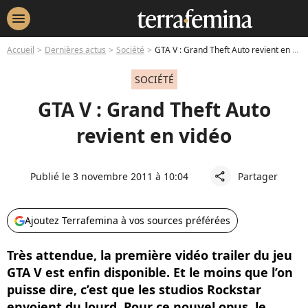
menu
Accueil
Dernières actus
Société
GTA V : Grand Theft Auto revient en vidéo
SOCIÉTÉ
GTA V : Grand Theft Auto
revient en vidéo
Publié le 3 novembre 2011 à 10:04
Partager
share
Ajoutez Terrafemina à vos sources préférées
Très attendue, la première vidéo trailer du jeu
GTA V est enfin disponible. Et le moins que l’on
puisse dire, c’est que les studios Rockstar
envoient du lourd. Pour ce nouvel opus, le