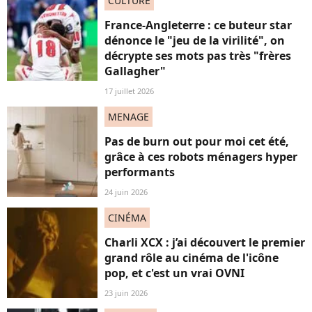
CULTURE
France-Angleterre : ce buteur star
dénonce le "jeu de la virilité", on
décrypte ses mots pas très "frères
Gallagher"
17 juillet 2026
MENAGE
Pas de burn out pour moi cet été,
grâce à ces robots ménagers hyper
performants
24 juin 2026
CINÉMA
Charli XCX : j’ai découvert le premier
grand rôle au cinéma de l'icône
pop, et c'est un vrai OVNI
23 juin 2026