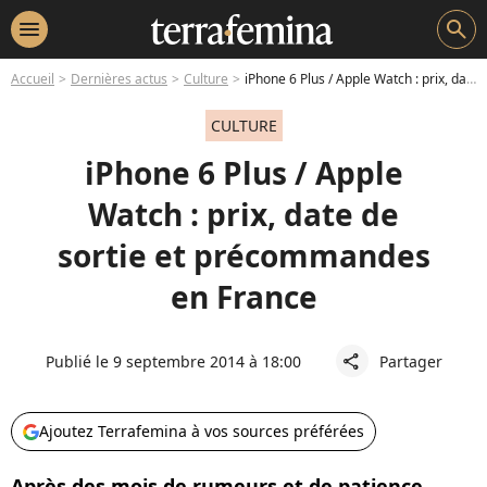
menu
search
Accueil
Dernières actus
Culture
iPhone 6 Plus / Apple Watch : prix, date de sortie et précommandes en France
CULTURE
iPhone 6 Plus / Apple
Watch : prix, date de
sortie et précommandes
en France
Publié le 9 septembre 2014 à 18:00
Partager
share
Ajoutez Terrafemina à vos sources préférées
Après des mois de rumeurs et de patience,