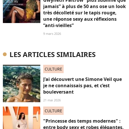
Gwyneth Paltrow “plus sublime que
jamais” à plus de 50 ans ose un look
très décolleté sur le tapis rouge,
une réponse sexy aux réflexions
“anti-vieilles”
9 mars 2026
LES ARTICLES SIMILAIRES
CULTURE
J'ai découvert une Simone Veil que
je ne connaissais pas, et c’est
bouleversant
21 mai 2026
CULTURE
"Princesse des temps modernes" :
entre body sexy et robes élégantes,