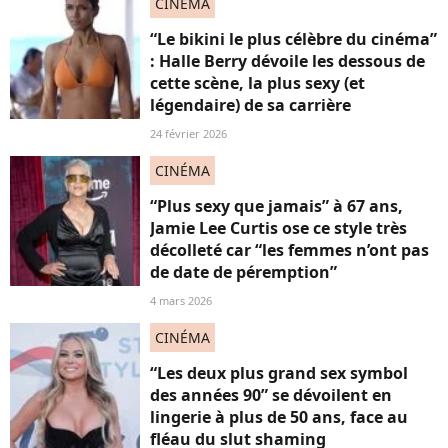
CINÉMA
“Le bikini le plus célèbre du cinéma”
: Halle Berry dévoile les dessous de
cette scène, la plus sexy (et
légendaire) de sa carrière
24 février 2026
CINÉMA
“Plus sexy que jamais” à 67 ans,
Jamie Lee Curtis ose ce style très
décolleté car “les femmes n’ont pas
de date de péremption”
4 mars 2026
CINÉMA
“Les deux plus grand sex symbol
des années 90” se dévoilent en
lingerie à plus de 50 ans, face au
fléau du slut shaming