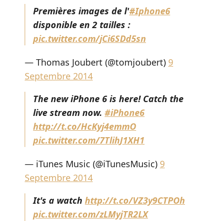
Premières images de l'
#Iphone6
disponible en 2 tailles :
pic.twitter.com/jCi6SDd5sn
— Thomas Joubert (@tomjoubert)
9
Septembre 2014
The new iPhone 6 is here! Catch the
live stream now.
#iPhone6
http://t.co/HcKyj4emmO
pic.twitter.com/7TlihJ1XH1
— iTunes Music (@iTunesMusic)
9
Septembre 2014
It's a watch
http://t.co/VZ3y9CTPOh
pic.twitter.com/zLMyjTR2LX