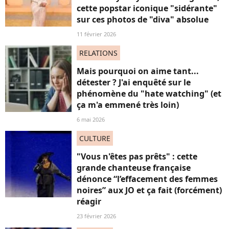
cette popstar iconique "sidérante"
sur ces photos de "diva" absolue
11 février 2026
RELATIONS
Mais pourquoi on aime tant...
détester ? J'ai enquêté sur le
phénomène du "hate watching" (et
ça m'a emmené très loin)
6 mai 2026
CULTURE
"Vous n'êtes pas prêts" : cette
grande chanteuse française
dénonce “l’effacement des femmes
noires” aux JO et ça fait (forcément)
réagir
23 février 2026