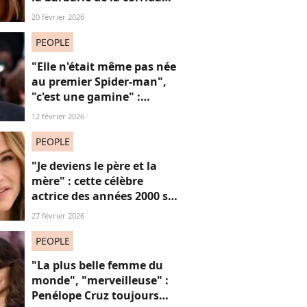
avec cette reprise iconique
20 février 2026
PEOPLE
"Elle n'était même pas née
au premier Spider-man",
"c'est une gamine" :
l'apparition de cet acteur
12 février 2026
avec sa petite amie de 30
ans de moins que lui
PEOPLE
suscite la critique
"Je deviens le père et la
mère" : cette célèbre
actrice des années 2000 se
confie sur sa vie de parent
27 février 2026
célibataire
PEOPLE
"La plus belle femme du
monde", "merveilleuse" :
Penélope Cruz toujours