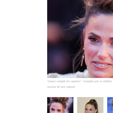
"J'avais compté les capotes" : trompée par ce célèbre h
raisons de leur rupture