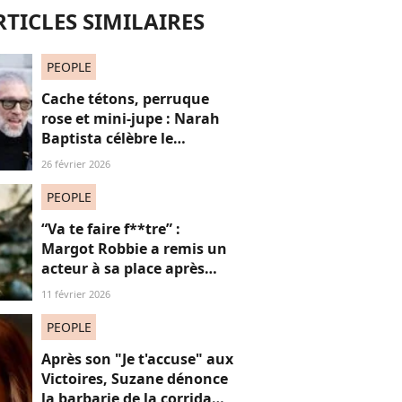
RTICLES SIMILAIRES
PEOPLE
Cache tétons, perruque
rose et mini-jupe : Narah
Baptista célèbre le
carnaval de Rio avec son
26 février 2026
compagnon Vincent Cassel
de 30 ans son aîné
PEOPLE
“Va te faire f**tre” :
Margot Robbie a remis un
acteur à sa place après
qu’il lui a conseillé de
11 février 2026
perdre du poids
PEOPLE
Après son "Je t'accuse" aux
Victoires, Suzane dénonce
la barbarie de la corrida