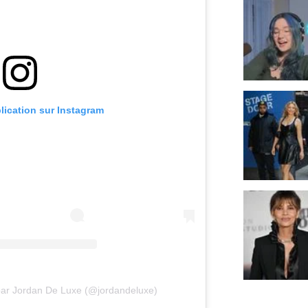
blication sur Instagram
par Jordan De Luxe (@jordandeluxe)