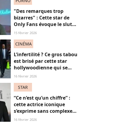
PORNO
"Des remarques trop
bizarres" : Cette star de
Only Fans évoque le slut
shaming et son rapport
15 février 2026
compliqué au "travail du
sexe"
CINÉMA
L’infertilité ? Ce gros tabou
est brisé par cette star
hollywoodienne qui se
sent "moins femme"
16 février 2026
STAR
“Ce n’est qu’un chiffre” :
cette actrice iconique
s’exprime sans complexe
sur le fait d’avoir bientôt
16 février 2026
60 ans