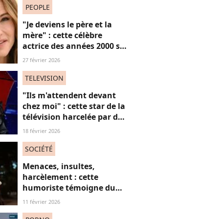
PEOPLE
"Je deviens le père et la
mère" : cette célèbre
actrice des années 2000 se
confie sur sa vie de parent
27 février 2026
célibataire
TELEVISION
"Ils m'attendent devant
chez moi" : cette star de la
télévision harcelée par des
admirateurs beaucoup
18 février 2026
trop intrusifs, elle
témoigne
SOCIÉTÉ
Menaces, insultes,
harcèlement : cette
humoriste témoigne du
sort des femmes sur les
11 février 2026
réseaux sociaux