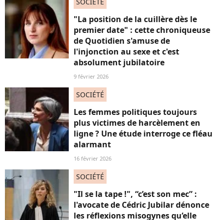
SOCIÉTÉ
"La position de la cuillère dès le
premier date" : cette chroniqueuse
de Quotidien s'amuse de
l'injonction au sexe et c'est
absolument jubilatoire
9 février 2026
SOCIÉTÉ
Les femmes politiques toujours
plus victimes de harcèlement en
ligne ? Une étude interroge ce fléau
alarmant
16 février 2026
SOCIÉTÉ
"Il se la tape !", “c’est son mec” :
l'avocate de Cédric Jubilar dénonce
les réflexions misogynes qu’elle