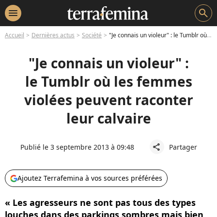
menu
search
Accueil
Dernières actus
Société
"Je connais un violeur" : le Tumblr où les femmes violées peuvent raconter leur calvaire
"Je connais un violeur" :
le Tumblr où les femmes
violées peuvent raconter
leur calvaire
Publié le 3 septembre 2013 à 09:48
Partager
share
Ajoutez Terrafemina à vos sources préférées
« Les agresseurs ne sont pas tous des types
louches dans des parkings sombres mais bien