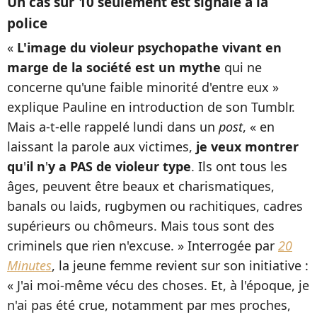
Un cas sur 10 seulement est signalé à la
police
«
L'image du violeur psychopathe vivant en
marge de la société est un mythe
qui ne
concerne qu'une faible minorité d'entre eux »
explique Pauline en introduction de son Tumblr.
Mais a-t-elle rappelé lundi dans un
post
, « en
laissant la parole aux victimes,
je veux montrer
qu
'
il n
'
y a PAS de violeur type
. Ils ont tous les
âges, peuvent être beaux et charismatiques,
banals ou laids, rugbymen ou rachitiques, cadres
supérieurs ou chômeurs. Mais tous sont des
criminels que rien n'excuse. » Interrogée par
20
Minutes
, la jeune femme revient sur son initiative :
« J'ai moi-même vécu des choses. Et, à l'époque, je
n'ai pas été crue, notamment par mes proches,