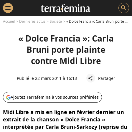
menu
search
Accueil
Dernières actus
Société
« Dolce Francia »: Carla Bruni porte plainte contre Midi Libre
« Dolce Francia »: Carla
Bruni porte plainte
contre Midi Libre
Publié le 22 mars 2011 à 16:13
Partager
share
Ajoutez Terrafemina à vos sources préférées
Midi Libre a mis en ligne en février dernier un
extrait de la chanson « Dolce Francia »
interprétée par Carla Bruni-Sarkozy (reprise du