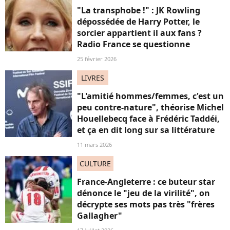
"La transphobe !" : JK Rowling
dépossédée de Harry Potter, le
sorcier appartient il aux fans ?
Radio France se questionne
25 février 2026
LIVRES
"L'amitié hommes/femmes, c'est un
peu contre-nature", théorise Michel
Houellebecq face à Frédéric Taddéi,
et ça en dit long sur sa littérature
11 mars 2026
CULTURE
France-Angleterre : ce buteur star
dénonce le "jeu de la virilité", on
décrypte ses mots pas très "frères
Gallagher"