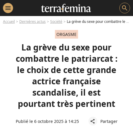
menu
search
Accueil
Dernières actus
Société
La grève du sexe pour combattre le patriarcat : le choix de cette grande actrice française scandalise, il est pourtant très pertinent
ORGASME
La grève du sexe pour
combattre le patriarcat :
le choix de cette grande
actrice française
scandalise, il est
pourtant très pertinent
Publié le 6 octobre 2025 à 14:25
Partager
share