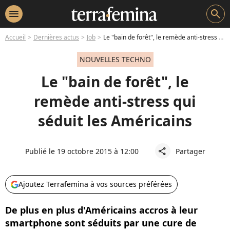
menu
search
Accueil
Dernières actus
Job
Le "bain de forêt", le remède anti-stress qui séduit les Américains
NOUVELLES TECHNO
Le "bain de forêt", le
remède anti-stress qui
séduit les Américains
Publié le 19 octobre 2015 à 12:00
Partager
share
Ajoutez Terrafemina à vos sources préférées
De plus en plus d'Américains accros à leur
smartphone sont séduits par une cure de