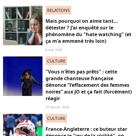
RELATIONS
Mais pourquoi on aime tant...
détester ? J'ai enquêté sur le
phénomène du "hate watching" (et
ça m'a emmené très loin)
6 mai 2026
CULTURE
"Vous n'êtes pas prêts" : cette
grande chanteuse française
dénonce “l’effacement des femmes
noires” aux JO et ça fait (forcément)
réagir
23 février 2026
CULTURE
France-Angleterre : ce buteur star
dénonce le "jeu de la virilité", on