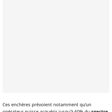
Ces enchères prévoient notamment qu’un
opérateur puisse acquérir jusqu’à 60% du
spectre
.