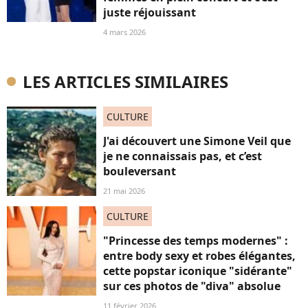
juste réjouissant
4 mars 2026
LES ARTICLES SIMILAIRES
CULTURE
J'ai découvert une Simone Veil que
je ne connaissais pas, et c’est
bouleversant
21 mai 2026
CULTURE
"Princesse des temps modernes" :
entre body sexy et robes élégantes,
cette popstar iconique "sidérante"
sur ces photos de "diva" absolue
11 février 2026