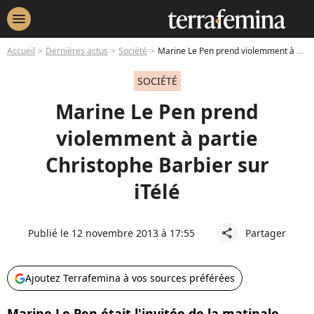
menu
Accueil
Dernières actus
Société
Marine Le Pen prend violemment à partie Christophe Barbier sur iTélé
SOCIÉTÉ
Marine Le Pen prend
violemment à partie
Christophe Barbier sur
iTélé
Publié le 12 novembre 2013 à 17:55
Partager
share
Ajoutez Terrafemina à vos sources préférées
Marine Le Pen était l'invitée de la matinale