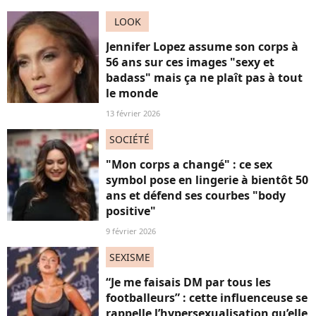
LOOK
Jennifer Lopez assume son corps à
56 ans sur ces images "sexy et
badass" mais ça ne plaît pas à tout
le monde
13 février 2026
SOCIÉTÉ
"Mon corps a changé" : ce sex
symbol pose en lingerie à bientôt 50
ans et défend ses courbes "body
positive"
9 février 2026
SEXISME
“Je me faisais DM par tous les
footballeurs” : cette influenceuse se
rappelle l’hypersexualisation qu’elle