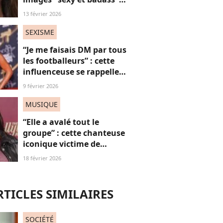
mais ça ne plaît pas à tout
13 février 2026
le monde
SEXISME
“Je me faisais DM par tous
les footballeurs” : cette
influenceuse se rappelle
l’hypersexualisation
9 février 2026
qu’elle a subi à seulement
14 ans
MUSIQUE
“Elle a avalé tout le
groupe” : cette chanteuse
iconique victime de
grossophobie suite à ces
18 février 2026
images, on dit “STOP”
RTICLES SIMILAIRES
SOCIÉTÉ