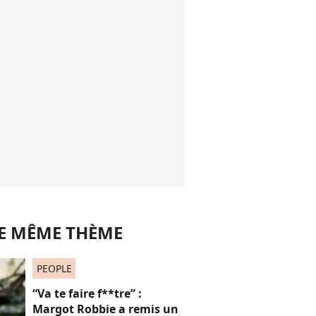
LE MÊME THÈME
PEOPLE
“Va te faire f**tre” :
Margot Robbie a remis un