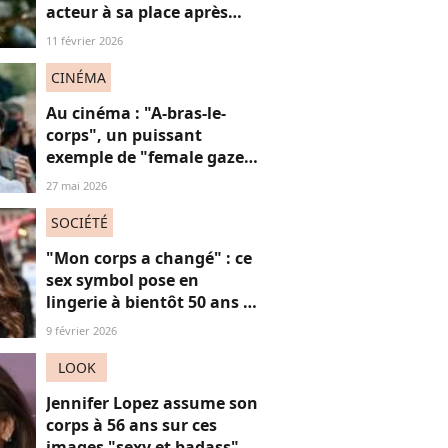
acteur à sa place après
qu’il lui a conseillé de
11 février 2026
perdre du poids
CINÉMA
Au cinéma : "A-bras-le-
corps", un puissant
exemple de "female gaze"
à voir à tout prix
27 mai 2026
SOCIÉTÉ
"Mon corps a changé" : ce
sex symbol pose en
lingerie à bientôt 50 ans et
défend ses courbes "body
9 février 2026
positive"
LOOK
Jennifer Lopez assume son
corps à 56 ans sur ces
images "sexy et badass"