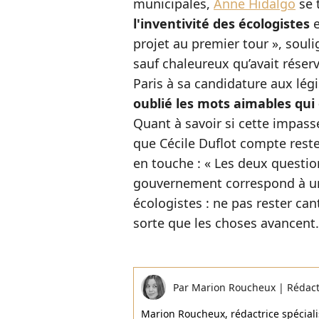
municipales,
Anne Hidalgo
se 
l'inventivité des écologistes
e
projet au premier tour », soulig
sauf chaleureux qu’avait réser
Paris à sa candidature aux légi
oublié les mots aimables qui 
Quant à savoir si cette impasse
que Cécile Duflot compte rest
en touche : « Les deux questio
gouvernement correspond à un
écologistes : ne pas rester ca
sorte que les choses avancent.
Par
Marion Roucheux
|
Rédac
Marion Roucheux, rédactrice spécialis