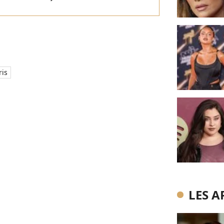
ris
LES A