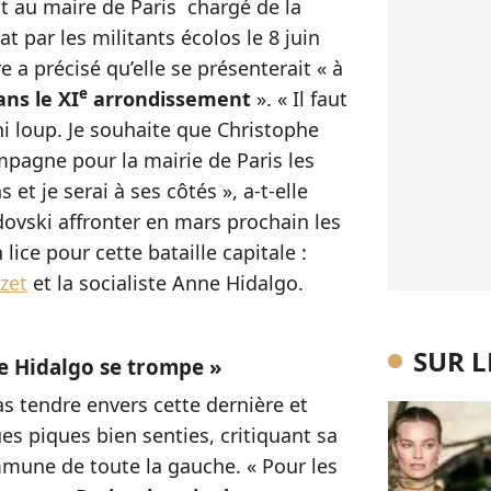
int au maire de Paris chargé de la
t par les militants écolos le 8 juin
e a précisé qu’elle se présenterait « à
e
ans le XI
arrondissement
». « Il faut
 ni loup. Je souhaite que Christophe
pagne pour la mairie de Paris les
 et je serai à ses côtés », a-t-elle
jdovski affronter en mars prochain les
lice pour cette bataille capitale :
zet
et la socialiste Anne Hidalgo.
SUR 
e Hidalgo se trompe »
pas tendre envers cette dernière et
ues piques bien senties, critiquant sa
mune de toute la gauche. « Pour les