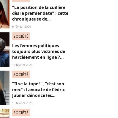
"La position de la cuillère
dès le premier date" : cette
chroniqueuse de
Quotidien s'amuse de
9 février 2026
l'injonction au sexe et c'est
absolument jubilatoire
SOCIÉTÉ
Les femmes politiques
toujours plus victimes de
harcèlement en ligne ?
Une étude interroge ce
16 février 2026
fléau alarmant
SOCIÉTÉ
"Il se la tape !", “c’est son
mec” : l'avocate de Cédric
Jubilar dénonce les
réflexions misogynes
18 février 2026
qu’elle subit, et que
subissent toutes ses
SOCIÉTÉ