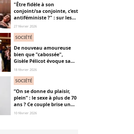
consœurs
"Être fidèle à son
conjoint/sa conjointe, c’est
antiféministe ?" : sur les
réseaux sociaux, cette
27 février 2026
question fait débat
SOCIÉTÉ
De nouveau amoureuse
bien que "cabossée",
Gisèle Pélicot évoque sa
nouvelle vie avec
18 février 2026
émotions
SOCIÉTÉ
“On se donne du plaisir,
plein” : le sexe à plus de 70
ans ? Ce couple brise un
non-dit sur ces images
10 février 2026
“jubilatoires”