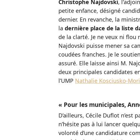
Christophe Najdovski
, l'adjo
petite enfance, désigné candida
dernier. En revanche, la ministr
la
dernière place de la liste d
de la clarté. Je ne veux ni flou
Najdovski puisse mener sa cam
coudées franches. Je le soutiens
assuré. Elle laisse ainsi M. Na
deux principales candidates en 
l’UMP
Nathalie Kosciusko-Mori
« Pour les municipales, Ann
D’ailleurs, Cécile Duflot n’est 
n’hésite pas à lui lancer quelq
volonté d’une candidature com