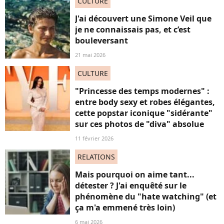
CULTURE
J'ai découvert une Simone Veil que
je ne connaissais pas, et c’est
bouleversant
21 mai 2026
CULTURE
"Princesse des temps modernes" :
entre body sexy et robes élégantes,
cette popstar iconique "sidérante"
sur ces photos de "diva" absolue
11 février 2026
RELATIONS
Mais pourquoi on aime tant...
détester ? J'ai enquêté sur le
phénomène du "hate watching" (et
ça m'a emmené très loin)
6 mai 2026