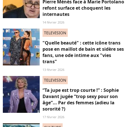
Pierre Ménès face à Marie Portolano
refont surface et choquent les
internautes
14 février 2026
TELEVISION
"Quelle beauté" : cette icône trans
pose en maillot de bain et sidère ses
fans, une ode intime aux "vies
trans"
13 février 2026
TELEVISION
“Ta jupe est trop courte !” : Sophie
Davant jugée “trop sexy pour son
âge”... Par des femmes (adieu la
sororité ?)
17 février 2026