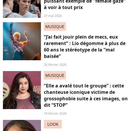
puissant exemple de "female gaze"
à voir à tout prix
27 mai 2026
MUSIQUE
“J’ai fait jouir plein de mecs, eux
rarement” : Lio dégomme à plus de
60 ans le stéréotype de la “mal
baisée”
26 février 2026
MUSIQUE
“Elle a avalé tout le groupe” : cette
chanteuse iconique victime de
grossophobie suite à ces images, on
dit “STOP”
18 février 2026
LOOK