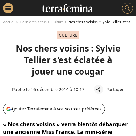
menu
search
Accueil
Dernières actus
Culture
Nos chers voisins : Sylvie Tellier s'est éclatée à jouer une cougar
CULTURE
Nos chers voisins : Sylvie
Tellier s'est éclatée à
jouer une cougar
Publié le 16 décembre 2014 à 10:17
Partager
share
Ajoutez Terrafemina à vos sources préférées
« Nos chers voisins » verra bientôt débarquer
une ancienne Miss France. La mini-série