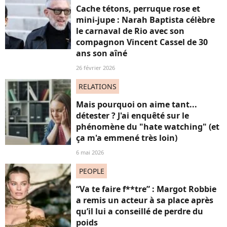
Cache tétons, perruque rose et
mini-jupe : Narah Baptista célèbre
le carnaval de Rio avec son
compagnon Vincent Cassel de 30
ans son aîné
26 février 2026
RELATIONS
Mais pourquoi on aime tant...
détester ? J'ai enquêté sur le
phénomène du "hate watching" (et
ça m'a emmené très loin)
6 mai 2026
PEOPLE
“Va te faire f**tre” : Margot Robbie
a remis un acteur à sa place après
qu’il lui a conseillé de perdre du
poids