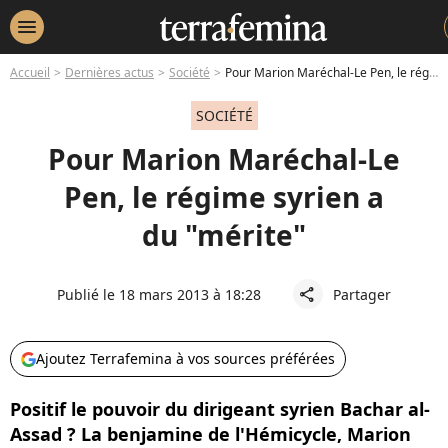
menu
Accueil
Dernières actus
Société
Pour Marion Maréchal-Le Pen, le régime syrien a du "mérite"
SOCIÉTÉ
Pour Marion Maréchal-Le
Pen, le régime syrien a
du "mérite"
Publié le 18 mars 2013 à 18:28
Partager
share
Ajoutez Terrafemina à vos sources préférées
Positif le pouvoir du dirigeant syrien Bachar al-
Assad ? La benjamine de l'Hémicycle, Marion