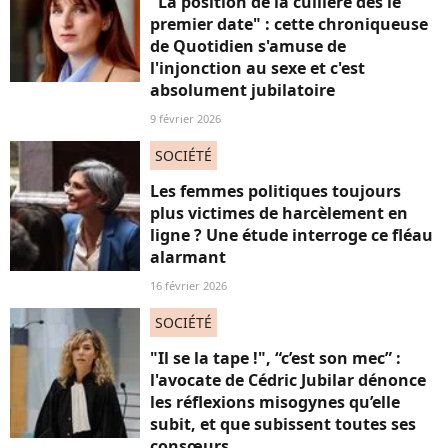
"La position de la cuillère dès le
premier date" : cette chroniqueuse
de Quotidien s'amuse de
l'injonction au sexe et c'est
absolument jubilatoire
9 février 2026
SOCIÉTÉ
Les femmes politiques toujours
plus victimes de harcèlement en
ligne ? Une étude interroge ce fléau
alarmant
16 février 2026
SOCIÉTÉ
"Il se la tape !", “c’est son mec” :
l'avocate de Cédric Jubilar dénonce
les réflexions misogynes qu’elle
subit, et que subissent toutes ses
consœurs