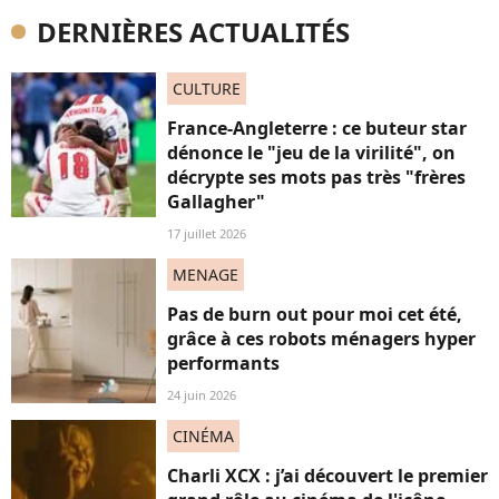
DERNIÈRES ACTUALITÉS
CULTURE
France-Angleterre : ce buteur star
dénonce le "jeu de la virilité", on
décrypte ses mots pas très "frères
Gallagher"
17 juillet 2026
MENAGE
Pas de burn out pour moi cet été,
grâce à ces robots ménagers hyper
performants
24 juin 2026
CINÉMA
Charli XCX : j’ai découvert le premier