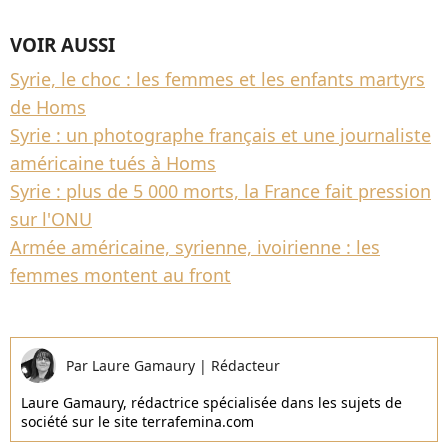
VOIR AUSSI
Syrie, le choc : les femmes et les enfants martyrs
de Homs
Syrie : un photographe français et une journaliste
américaine tués à Homs
Syrie : plus de 5 000 morts, la France fait pression
sur l'ONU
Armée américaine, syrienne, ivoirienne : les
femmes montent au front
Par
Laure Gamaury
|
Rédacteur
Laure Gamaury, rédactrice spécialisée dans les sujets de
société sur le site terrafemina.com