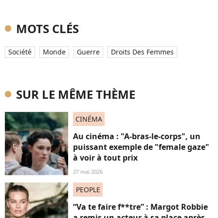
MOTS CLÉS
Société
Monde
Guerre
Droits Des Femmes
SUR LE MÊME THÈME
CINÉMA
Au cinéma : "A-bras-le-corps", un
puissant exemple de "female gaze"
à voir à tout prix
27 mai 2026
PEOPLE
“Va te faire f**tre” : Margot Robbie
a remis un acteur à sa place après