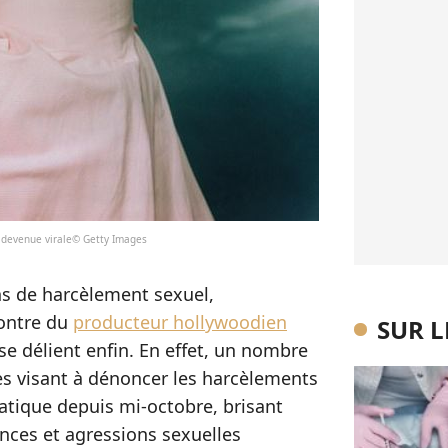
t devenue virale© Getty Images
ns de harcèlement sexuel,
contre du
producteur hollywoodien
SUR 
se délient enfin. En effet, un nombre
s visant à dénoncer les harcèlements
atique depuis mi-octobre, brisant
ences et agressions sexuelles