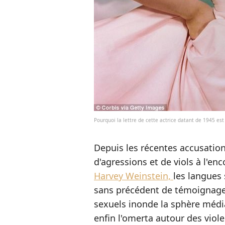
Pourquoi la lettre de cette actrice datant de 1945 es
Depuis les récentes accusatio
d'agressions et de viols à l'en
Harvey Weinstein,
les langues 
sans précédent de témoignage
sexuels inonde la sphère médi
enfin l'omerta autour des viol