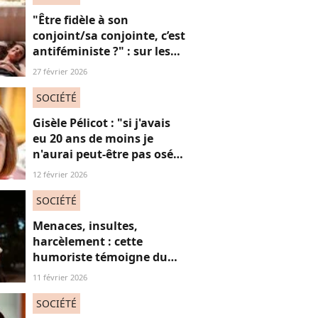
"Être fidèle à son
conjoint/sa conjointe, c’est
antiféministe ?" : sur les
réseaux sociaux, cette
27 février 2026
question fait débat
SOCIÉTÉ
Gisèle Pélicot : "si j'avais
eu 20 ans de moins je
n'aurai peut-être pas osé
refuser le huis-clos"
12 février 2026
SOCIÉTÉ
Menaces, insultes,
harcèlement : cette
humoriste témoigne du
sort des femmes sur les
11 février 2026
réseaux sociaux
SOCIÉTÉ