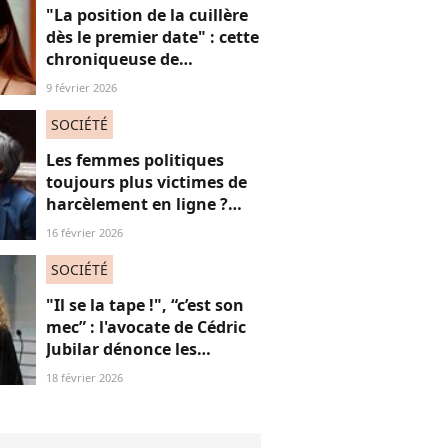
"La position de la cuillère
dès le premier date" : cette
chroniqueuse de
Quotidien s'amuse de
9 février 2026
l'injonction au sexe et c'est
absolument jubilatoire
SOCIÉTÉ
Les femmes politiques
toujours plus victimes de
harcèlement en ligne ?
Une étude interroge ce
16 février 2026
fléau alarmant
SOCIÉTÉ
"Il se la tape !", “c’est son
mec” : l'avocate de Cédric
Jubilar dénonce les
réflexions misogynes
18 février 2026
qu’elle subit, et que
subissent toutes ses
consœurs