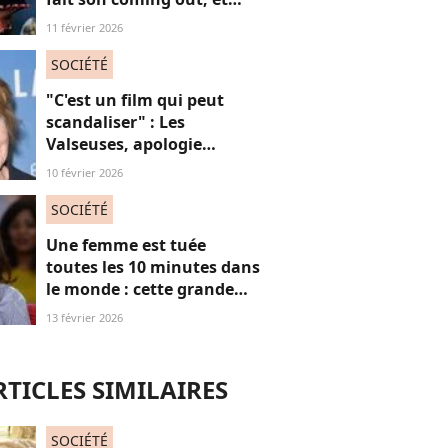
non, on ne "s'en fout" pas
11 février 2026
du tout (voilà pourquoi)
SOCIÉTÉ
"C'est un film qui peut
scandaliser" : Les
Valseuses, apologie
"mascu" ? Cette actrice
10 février 2026
mythique s'interroge
SOCIÉTÉ
Une femme est tuée
toutes les 10 minutes dans
le monde : cette grande
actrice et amie de Marie
13 février 2026
Trintignant dénonce le
fléau des féminicides
RTICLES SIMILAIRES
SOCIÉTÉ