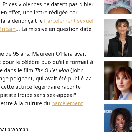
Et ces violences ne datent pas d'hier.
En effet, une lettre rédigée par
'Hara dénonçait le
harcèlement sexuel
éricain
... La missive en question date
ge de 95 ans, Maureen O'Hara avait
pour le célèbre duo qu'elle formait à
ne dans le film
The Quiet Man
(John
ge poignant, qui avait été publié 72
, cette actrice légendaire raconte
patate froide sans sex-appeal"
ettre à la culture du
harcèlement
What a woman