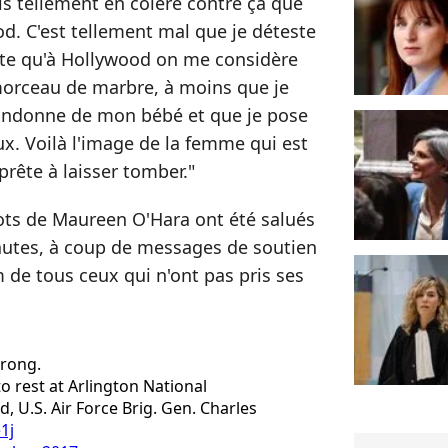
is tellement en colère contre ça que
od. C'est tellement mal que je déteste
doute qu'à Hollywood on me considère
morceau de marbre, à moins que je
bandonne de mon bébé et que je pose
x. Voilà l'image de la femme qui est
prête à laisser tomber."
mots de Maureen O'Hara ont été salués
autes, à coup de messages de soutien
 de tous ceux qui n'ont pas pris ses
trong.
o rest at Arlington National
 U.S. Air Force Brig. Gen. Charles
1j