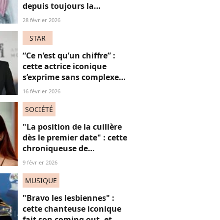
depuis toujours la
chirurgie, mais pourquoi ?
28 février 2026
STAR
“Ce n’est qu’un chiffre” :
cette actrice iconique
s’exprime sans complexe
sur le fait d’avoir bientôt
16 février 2026
60 ans
SOCIÉTÉ
"La position de la cuillère
dès le premier date" : cette
chroniqueuse de
Quotidien s'amuse de
9 février 2026
l'injonction au sexe et c'est
absolument jubilatoire
MUSIQUE
"Bravo les lesbiennes" :
cette chanteuse iconique
fait son coming out, et