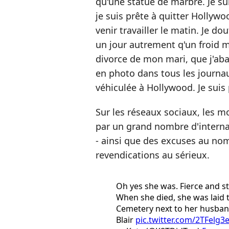
qu'une statue de marbre. Je su
je suis prête à quitter Hollywo
venir travailler le matin. Je 
un jour autrement q'un froid 
divorce de mon mari, que j'a
en photo dans tous les journau
véhiculée à Hollywood. Je suis 
Sur les réseaux sociaux, les 
par un grand nombre d'intern
- ainsi que des excuses au nom
revendications au sérieux.
Oh yes she was. Fierce and s
When she died, she was laid t
Cemetery next to her husband,
Blair
pic.twitter.com/2TFelg3e